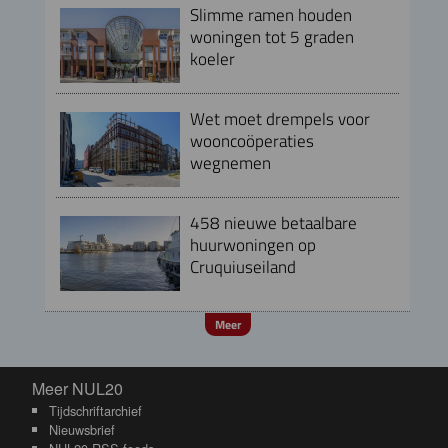
Slimme ramen houden
woningen tot 5 graden
koeler
Wet moet drempels voor
wooncoöperaties
wegnemen
458 nieuwe betaalbare
huurwoningen op
Cruquiuseiland
Meer
Meer NUL20
Meer NUL20
Tijdschriftarchief
Nieuwsbrief