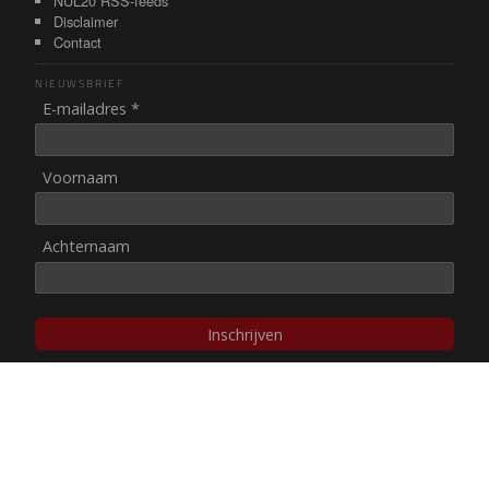
NUL20 RSS-feeds
Disclaimer
Contact
NIEUWSBRIEF
E-mailadres *
Voornaam
Achternaam
Inschrijven
© NUL20, 2002-heden,
auteursrechten/disclaimer
Stichting NUL20 heeft de
ANBI-status
.
Image