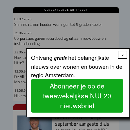
GERELATEERDE ARTIKELEN
03.07.2026
Slimme ramen houden woningen tot 5 graden koeler
29.06.2026
Corporaties gaven recordbedrag uit aan nieuwbouw en
instandhouding
23.06.2026
×
Ontvang
het belangrijkste
Hoe kunnen corporaties hun huurders beschermen tegen de
gratis
hitte?
nieuws over wonen en bouwen in de
12.06.2026
regio Amsterdam.
De Alliantie en bewoners willen van start met onderhoud
Molenwijk, Amsterdam Noord
Abonneer je op de
11.06.2026
tweewekelijkse NUL20
Hilversum zet volgende stap in transformatie Arenapark
nieuwsbrief
NUL20 NIEUWS
Armand van de Laar per 1
september aangesteld als