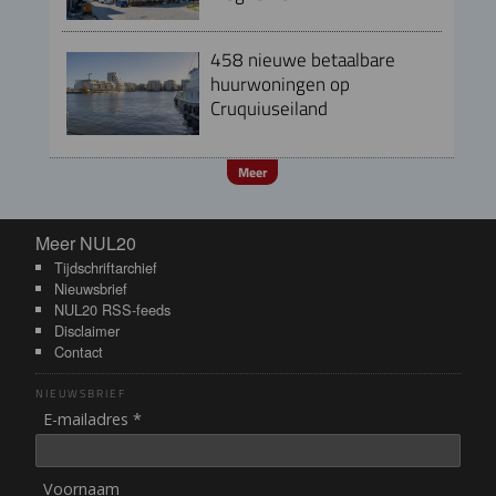
458 nieuwe betaalbare
huurwoningen op
Cruquiuseiland
Meer
Meer NUL20
Meer NUL20
Tijdschriftarchief
Nieuwsbrief
NUL20 RSS-feeds
Disclaimer
Contact
NIEUWSBRIEF
E-mailadres *
Voornaam