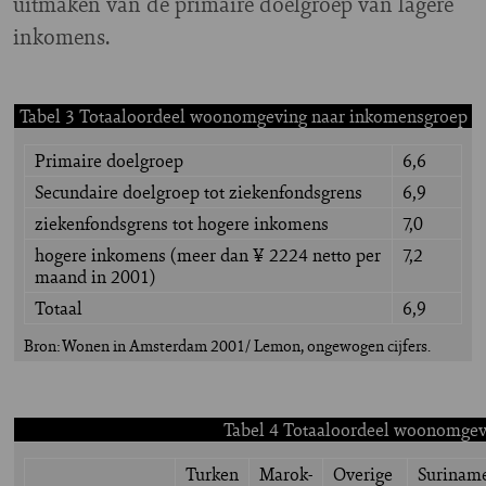
uitmaken van de primaire doelgroep van lagere
inkomens.
Tabel 3 Totaaloordeel woonomgeving naar inkomensgroep
Primaire doelgroep
6,6
Secundaire doelgroep tot ziekenfondsgrens
6,9
ziekenfondsgrens tot hogere inkomens
7,0
hogere inkomens (meer dan ¥ 2224 netto per
7,2
maand in 2001)
Totaal
6,9
Bron: Wonen in Amsterdam 2001/ Lemon, ongewogen cijfers.
Tabel 4 Totaaloordeel woonomgevin
Turken
Marok-
Overige
Surinam