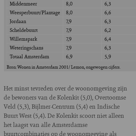
Middenmeer
8,0
6,3
Weesperbuurt/Plantage
8,0
6,6
Jordaan
7,9
6,3
Scheldebuurt
7,9
6,2
Willemspark
7,9
6,4
Weteringschans
7,9
6,3
Totaal Amsterdam
6,9
5,9
Bron: Wonen in Amsterdam 2001/ Lemon, ongewogen cijfers.
Het minst tevreden over de woonomgeving zijn
de bewoners van de Kolenkit (5,0), Overtoomse
Veld (5,3), Bijlmer-Centrum (5,4) en Indische
Buurt West (5,4). De Kolenkit scoort niet alleen
het laagst van alle Amsterdamse
buurtcombinaties op de woonomgeving als