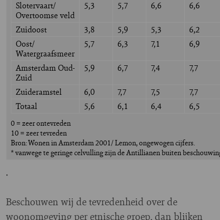
Slotervaart/
5,3
5,7
6,6
6,6
Overtoomse veld
Zuidoost
3,8
5,9
5,3
6,2
Oost/
5,7
6,3
7,1
6,9
Watergraafsmeer
Amsterdam Oud-
5,9
6,7
7,4
7,7
Zuid
Zuideramstel
6,0
7,7
7,5
7,7
Totaal
5,6
6,1
6,4
6,5
0 = zeer ontevreden
10 = zeer tevreden
Bron: Wonen in Amsterdam 2001/ Lemon, ongewogen cijfers.
* vanwege te geringe celvulling zijn de Antillianen buiten beschouwin
.
Beschouwen wij de tevredenheid over de
woonomgeving per etnische groep, dan blijken