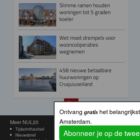
Slimme ramen houden
woningen tot 5 graden
koeler
Wet moet drempels voor
wooncoöperaties
wegnemen
458 nieuwe betaalbare
huurwoningen op
Cruquiuseiland
Meer
Ontvang
het belangrijk
gratis
Meer NUL20
Amsterdam.
Meer NUL20
Tijdschriftarchief
Abonneer je op de twee
Nieuwsbrief