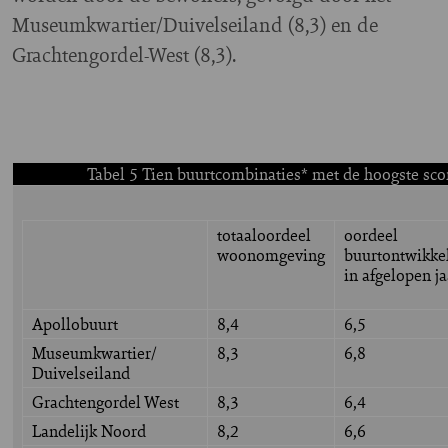
Museumkwartier/Duivelseiland (8,3) en de
Grachtengordel-West (8,3).
Tabel 5 Tien buurtcombinaties* met de hoogste sc
totaaloordeel
oordeel
woonomgeving
buurtontwikke
in afgelopen ja
Apollobuurt
8,4
6,5
Museumkwartier/
8,3
6,8
Duivelseiland
Grachtengordel West
8,3
6,4
Landelijk Noord
8,2
6,6