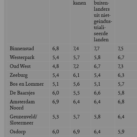
kanen
buiten-
landers
uit niet-
geindus-
triali-
seerde
landen
Binnenstad
6,8
7,4
7,7
7,5
Westerpark
5,4
5,7
5,8
6,7
Oud West
4,8
7,2
6,7
7,3
Zeeburg
5,4
6,1
5,4
6,3
Bos en Lommer
5,1
5,6
5,1
5,7
De Baarsjes
6,0
5,5
6,6
5,8
Amsterdam
6,9
6,4
6,4
6,8
Noord
Geuzenveld/
5,3
5,7
5,8
6,4
Slotermeer
Osdorp
6,0
6,9
6,4
5,9