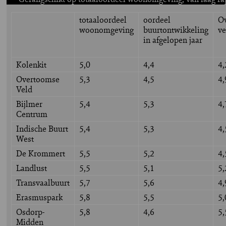
totaaloordeel
oordeel
Ov
woonomgeving
buurtontwikkeling
ve
in afgelopen jaar
Kolenkit
5,0
4,4
4,
Overtoomse
5,3
4,5
4,
Veld
Bijlmer
5,4
5,3
4,
Centrum
Indische Buurt
5,4
5,3
4,
West
De Krommert
5,5
5,2
4,
Landlust
5,5
5,1
5,
Transvaalbuurt
5,7
5,6
4,
Erasmuspark
5,8
5,5
5,
Osdorp-
5,8
4,6
5,
Midden