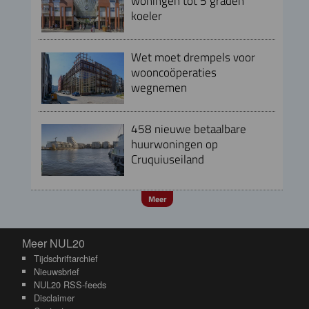
woningen tot 5 graden
koeler
Wet moet drempels voor
wooncoöperaties
wegnemen
458 nieuwe betaalbare
huurwoningen op
Cruquiuseiland
Meer
Meer NUL20
Meer NUL20
Tijdschriftarchief
Nieuwsbrief
NUL20 RSS-feeds
Disclaimer