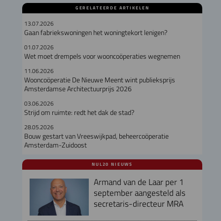
GERELATEERDE ARTIKELEN
13.07.2026
Gaan fabriekswoningen het woningtekort lenigen?
01.07.2026
Wet moet drempels voor wooncoöperaties wegnemen
11.06.2026
Wooncoöperatie De Nieuwe Meent wint publieksprijs
Amsterdamse Architectuurprijs 2026
03.06.2026
Strijd om ruimte: redt het dak de stad?
28.05.2026
Bouw gestart van Vreeswijkpad, beheercoöperatie
Amsterdam-Zuidoost
NUL20 NIEUWS
Armand van de Laar per 1
september aangesteld als
secretaris-directeur MRA