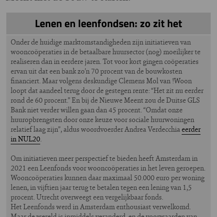
Lenen en leenfondsen: zo zit het
Onder de huidige marktomstandigheden zijn initiatieven van
wooncoöperaties in de betaalbare huursector (nog) moeilijker te
realiseren dan in eerdere jaren. Tot voor kort gingen coöperaties
ervan uit dat een bank zo’n 70 procent van de bouwkosten
financiert. Maar volgens deskundige Clemens Mol van !Woon
loopt dat aandeel terug door de gestegen rente: “Het zit nu eerder
rond de 60 procent.” En bij de Nieuwe Meent zou de Duitse GLS
Bank niet verder willen gaan dan 45 procent. “Omdat onze
huuropbrengsten door onze keuze voor sociale huurwoningen
relatief laag zijn”, aldus woordvoerder Andrea Verdecchia
eerder
in NUL20
.
Om initiatieven meer perspectief te bieden heeft Amsterdam in
2021 een Leenfonds voor wooncoöperaties in het leven geroepen.
Wooncoöperaties kunnen daar maximaal 50.000 euro per woning
lenen, in vijftien jaar terug te betalen tegen een lening van 1,5
procent. Utrecht overweegt een vergelijkbaar fonds.
Het Leenfonds werd in Amsterdam enthousiast verwelkomd.
Maar de wereld is inmiddels veranderd, en de voorwaarden van