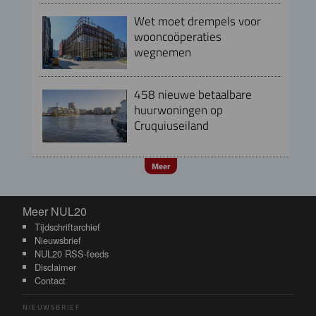
Wet moet drempels voor
wooncoöperaties
wegnemen
458 nieuwe betaalbare
huurwoningen op
Cruquiuseiland
Meer
Meer NUL20
Meer NUL20
Tijdschriftarchief
Nieuwsbrief
NUL20 RSS-feeds
Disclaimer
Contact
NIEUWSBRIEF