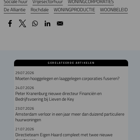
Sociale huur
Vrijesectorhuur
WONINGCORPORATIES
De Alliantie
Rochdale
WONINGPRODUCTIE
WOONBELEID
GERELATEERDE ARTIKELEN
29.07.2026
Moeten hooggelegen en laaggelegen corporaties fuseren?
24.07.2026
Peter Kranenburg nieuwe directeur Financiën en
Bedrijfsvoering bij Lieven de Key
23.07.2026
Amsterdam verloor in een jaar meer dan duizend particuliere
huurwoningen
21.07.2026
Directieteam Eigen Haard compleet met twee nieuwe