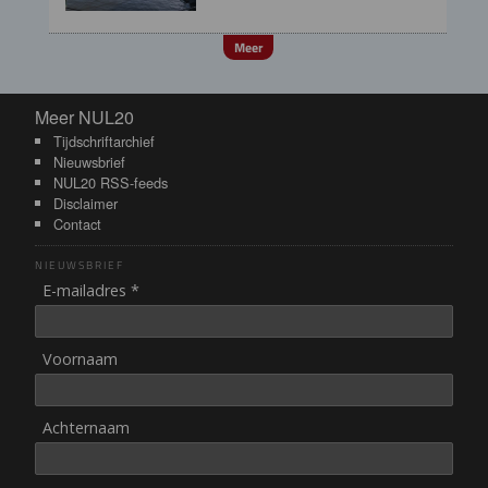
Meer
Meer NUL20
Meer NUL20
Tijdschriftarchief
Nieuwsbrief
NUL20 RSS-feeds
Disclaimer
Contact
NIEUWSBRIEF
E-mailadres *
Voornaam
Achternaam