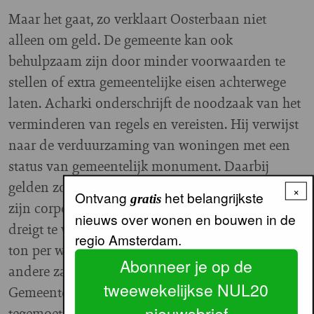
Maar het gaat, zo verklaart Oosterbaan niet
alleen om geld. De gemeente kan ook
behulpzaam zijn door minder voorwaarden te
stellen of extra gemeentelijke eisen achterwege
laten. Acharki onderschrijft de noodzaak van het
verminderen van regels en vereisten. Hij verwijst
naar de verduurzaming van woningen met een
status van gemeentelijk monument. Daarbij
gelden zoveel eisen, dat de verduurzaming voor
×
Ontvang
het belangrijkste
gratis
zijn corporatie een onbetaalbare aangelegenheid
nieuws over wonen en bouwen in de
dreigt te worden. “Een verduurzaming van drie
regio Amsterdam.
ton per woning kunnen wij ons gezien alle
Abonneer je op de
andere zaken op ons bord niet permitteren.
tweewekelijkse NUL20
Gemeente en Welstand zouden ons beter
nieuwsbrief
tegemoet moeten komen.” Ook is volgens