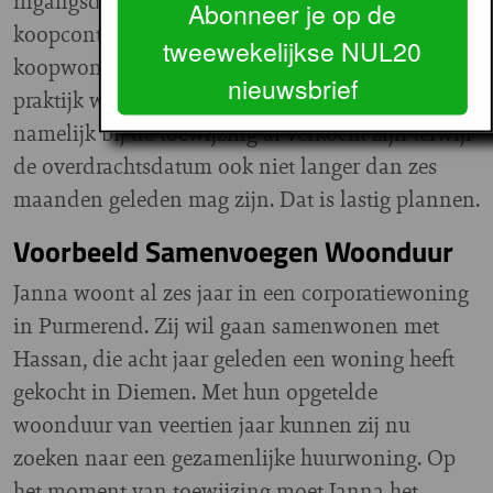
ingangsdatum van het laatste huur- of
Abonneer je op de
koopcontract. Theoretisch mag je dus ook een
tweewekelijkse NUL20
koopwoning achterlaten, maar dat zal in de
nieuwsbrief
praktijk weinig voorkomen: de woning moet
namelijk bij de toewijzing al verkocht zijn terwijl
de overdrachtsdatum ook niet langer dan zes
maanden geleden mag zijn. Dat is lastig plannen.
Voorbeeld Samenvoegen Woonduur
Janna woont al zes jaar in een corporatiewoning
in Purmerend. Zij wil gaan samenwonen met
Hassan, die acht jaar geleden een woning heeft
gekocht in Diemen. Met hun opgetelde
woonduur van veertien jaar kunnen zij nu
zoeken naar een gezamenlijke huurwoning. Op
het moment van toewijzing moet Janna het