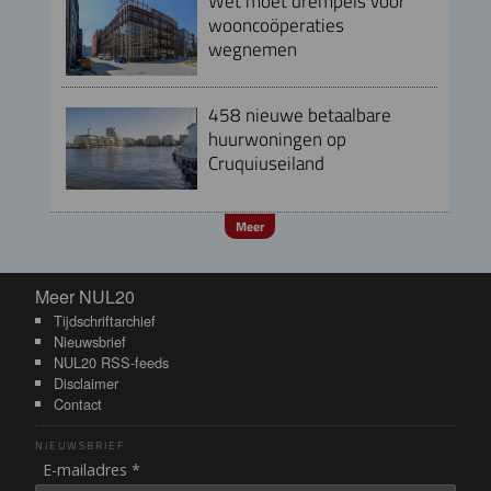
Wet moet drempels voor
wooncoöperaties
wegnemen
458 nieuwe betaalbare
huurwoningen op
Cruquiuseiland
Meer
Meer NUL20
Meer NUL20
Tijdschriftarchief
Nieuwsbrief
NUL20 RSS-feeds
Disclaimer
Contact
NIEUWSBRIEF
E-mailadres *