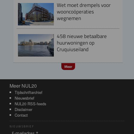
Wet moet drempels voor
wooncoöperaties
wegnemen
458 nieuwe betaalbare
huurwoningen op
Cruquiuseiland
Meer
Meer NUL20
Meer NUL20
Tijdschriftarchief
Nieuwsbrief
NUL20 RSS-feeds
Disclaimer
Contact
NIEUWSBRIEF
E-mailadres *