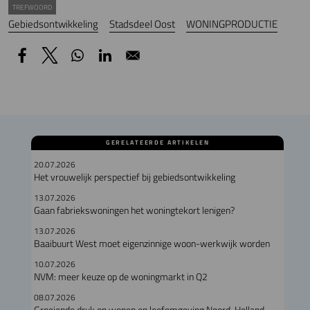
TREFWOORD
Gebiedsontwikkeling
Stadsdeel Oost
WONINGPRODUCTIE
GERELATEERDE ARTIKELEN
20.07.2026
Het vrouwelijk perspectief bij gebiedsontwikkeling
13.07.2026
Gaan fabriekswoningen het woningtekort lenigen?
13.07.2026
Baaibuurt West moet eigenzinnige woon-werkwijk worden
10.07.2026
NVM: meer keuze op de woningmarkt in Q2
08.07.2026
Groeiende druk op wonen en leefomgeving Noord-Holland