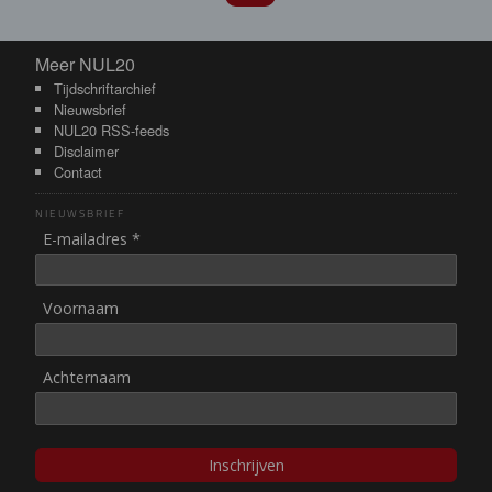
Meer NUL20
Meer NUL20
Tijdschriftarchief
Nieuwsbrief
NUL20 RSS-feeds
Disclaimer
Contact
NIEUWSBRIEF
E-mailadres *
Voornaam
Achternaam
Inschrijven