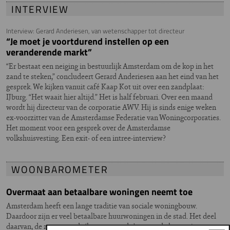
INTERVIEW
Interview: Gerard Anderiesen, van wetenschapper tot directeur
“Je moet je voortdurend instellen op een
veranderende markt”
“Er bestaat een neiging in bestuurlijk Amsterdam om de kop in het
zand te steken,” concludeert Gerard Anderiesen aan het eind van het
gesprek. We kijken vanuit café Kaap Kot uit over een zandplaat:
IJburg. “Het waait hier altijd.” Het is half februari. Over een maand
wordt hij directeur van de corporatie AWV. Hij is sinds enige weken
ex-voorzitter van de Amsterdamse Federatie van Woningcorporaties.
Het moment voor een gesprek over de Amsterdamse
volkshuisvesting. Een exit- of een intree-interview?
WOONBAROMETER
Overmaat aan betaalbare woningen neemt toe
Amsterdam heeft een lange traditie van sociale woningbouw.
Daardoor zijn er veel betaalbare huurwoningen in de stad. Het deel
daarvan, de zogenaamde ‘kernvoorraad+’, neemt de laatste jaren wat