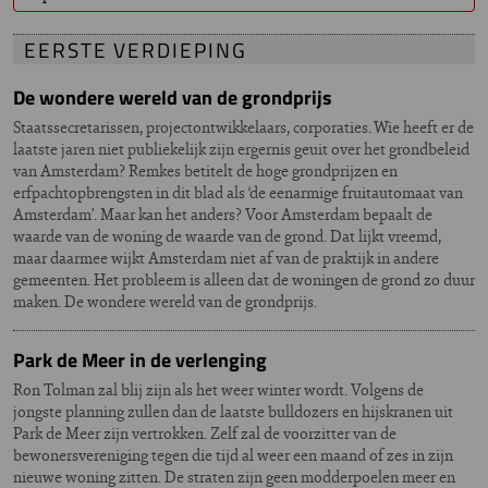
EERSTE VERDIEPING
De wondere wereld van de grondprijs
Staatssecretarissen, projectontwikkelaars, corporaties. Wie heeft er de
laatste jaren niet publiekelijk zijn ergernis geuit over het grondbeleid
van Amsterdam? Remkes betitelt de hoge grondprijzen en
erfpachtopbrengsten in dit blad als ‘de eenarmige fruitautomaat van
Amsterdam’. Maar kan het anders? Voor Amsterdam bepaalt de
waarde van de woning de waarde van de grond. Dat lijkt vreemd,
maar daarmee wijkt Amsterdam niet af van de praktijk in andere
gemeenten. Het probleem is alleen dat de woningen de grond zo duur
maken. De wondere wereld van de grondprijs.
Park de Meer in de verlenging
Ron Tolman zal blij zijn als het weer winter wordt. Volgens de
jongste planning zullen dan de laatste bulldozers en hijskranen uit
Park de Meer zijn vertrokken. Zelf zal de voorzitter van de
bewonersvereniging tegen die tijd al weer een maand of zes in zijn
nieuwe woning zitten. De straten zijn geen modderpoelen meer en