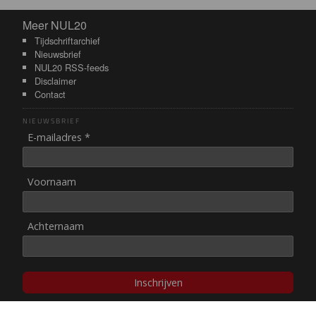
Meer NUL20
Meer NUL20
Tijdschriftarchief
Nieuwsbrief
NUL20 RSS-feeds
Disclaimer
Contact
NIEUWSBRIEF
E-mailadres *
Voornaam
Achternaam
Inschrijven
© NUL20, 2002-heden,
auteursrechten/disclaimer