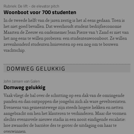
Rubriek: De lift - de elevator pitch
Woonboot voor 700 studenten
In de tweede helft van de jaren zestig is het al eens gedaan. Toen is
het niet goed bevallen. Dat weerhoudt student bedrijfseconomie
Maarten de Zeeuw en ondernemer Jean Pierre van 't Zand er niet van
het nog eens te willen proberen: een studentenwoonboot. Ze willen
zevenhonderd studenten huisvesten op een nog om te bouwen
vrachtschip.
DOMWEG GELUKKIG
John Jansen van Galen
Domweg gelukkig
Vaak vliegt de bal over de schutting op een dak van de omringende
panden en dan ontpoppen die jongelui zich als ware geveltoeristen.
Eveneens van gemeentewege zijn steeds hogere hekken en netten
aangebracht om hen het klauteren te verhinderen. Maar die vormen
slechts evenzovele nieuwe stadia in een nooit eindigende escalatie:
hoe zwaarder de barrière des te groter de uitdaging om haar te
overwinnen.