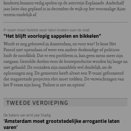
kinderen kunnen veilig spelen op de autovrije Esplanade. Anderhalf
jaar later dan gepland is in december de wijk op het voormalige Ajax-
terrein eindelijk af.
P-team moet heiblok weer laten knallen over de stad
“Het blijft voorlopig sappelen en bikkelen”
Wordt er nog gebouwd in Amsterdam, en voor wie? Je kunt Het
Parool niet openslaan of weer een andere deskundige of politicus
luidt de noodklok. Dat er een probleem is, kan geen mens meer zijn
ontgaan. Gestelde doelen voor de bouwproductie worden bij lange na
niet gehaald. De oorzaken zijn inmiddels wel duidelijk, nu de
oplossingen nog. De gemeente heeft alvast een ‘P-team’ geformeerd
dat stagnerende projecten vlot moet trekken. De verwachtingen van
het P-team zijn hoog. ‘Failure is not an option’.
TWEEDE VERDIEPING
De balans van acht jaar Stadig
‘Amsterdam moet grootstedelijke arrogantie laten
varen’