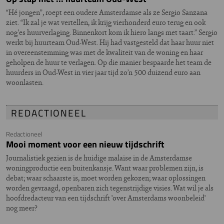
“Hé jongen”, roept een oudere Amsterdamse als ze Sergio Sanzana
ziet. “Ik zal je wat vertellen, ik krijg vierhonderd euro terug en ook
nog’es huurverlaging. Binnenkort kom ik hiero langs met taart.” Sergio
werkt bij huurteam Oud-West. Hij had vastgesteld dat haar huur niet
in overeenstemming was met de kwaliteit van de woning en haar
geholpen de huur te verlagen. Op die manier bespaarde het team de
huurders in Oud-West in vier jaar tijd zo’n 500 duizend euro aan
woonlasten.
REDACTIONEEL
Redactioneel
Mooi moment voor een nieuw tijdschrift
Journalistiek gezien is de huidige malaise in de Amsterdamse
woningproductie een buitenkansje. Want waar problemen zijn, is
debat; waar schaarste is, moet worden gekozen; waar oplossingen
worden gevraagd, openbaren zich tegenstrijdige visies. Wat wil je als
hoofdredacteur van een tijdschrift 'over Amsterdams woonbeleid'
nog meer?