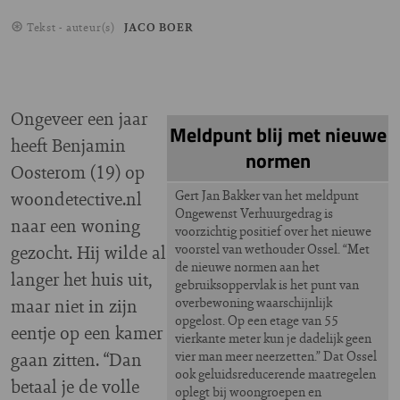
Tekst - auteur(s)
JACO BOER
Ongeveer een jaar
Meldpunt blij met nieuwe
heeft Benjamin
normen
Oosterom (19) op
woondetective.nl
Gert Jan Bakker van het meldpunt
Ongewenst Verhuurgedrag is
naar een woning
voorzichtig positief over het nieuwe
gezocht. Hij wilde al
voorstel van wethouder Ossel. “Met
de nieuwe normen aan het
langer het huis uit,
gebruiksoppervlak is het punt van
maar niet in zijn
overbewoning waarschijnlijk
opgelost. Op een etage van 55
eentje op een kamer
vierkante meter kun je dadelijk geen
gaan zitten. “Dan
vier man meer neerzetten.” Dat Ossel
ook geluidsreducerende maatregelen
betaal je de volle
oplegt bij woongroepen en