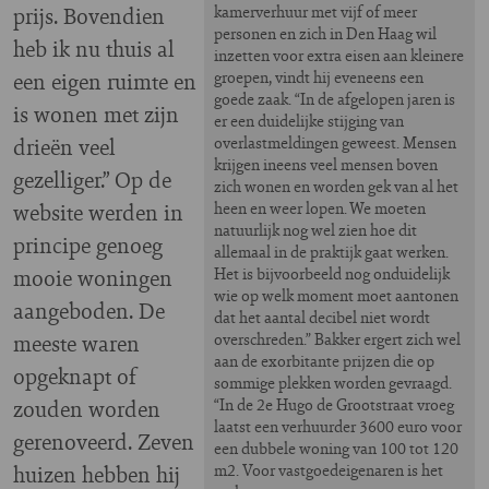
prijs. Bovendien
kamerverhuur met vijf of meer
personen en zich in Den Haag wil
heb ik nu thuis al
inzetten voor extra eisen aan kleinere
een eigen ruimte en
groepen, vindt hij eveneens een
goede zaak. “In de afgelopen jaren is
is wonen met zijn
er een duidelijke stijging van
drieën veel
overlastmeldingen geweest. Mensen
krijgen ineens veel mensen boven
gezelliger.” Op de
zich wonen en worden gek van al het
website werden in
heen en weer lopen. We moeten
natuurlijk nog wel zien hoe dit
principe genoeg
allemaal in de praktijk gaat werken.
mooie woningen
Het is bijvoorbeeld nog onduidelijk
wie op welk moment moet aantonen
aangeboden. De
dat het aantal decibel niet wordt
meeste waren
overschreden.” Bakker ergert zich wel
aan de exorbitante prijzen die op
opgeknapt of
sommige plekken worden gevraagd.
zouden worden
“In de 2e Hugo de Grootstraat vroeg
laatst een verhuurder 3600 euro voor
gerenoveerd. Zeven
een dubbele woning van 100 tot 120
huizen hebben hij
m2. Voor vastgoedeigenaren is het