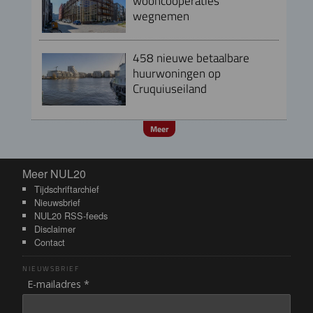
wooncoöperaties
wegnemen
458 nieuwe betaalbare
huurwoningen op
Cruquiuseiland
Meer
Meer NUL20
Meer NUL20
Tijdschriftarchief
Nieuwsbrief
NUL20 RSS-feeds
Disclaimer
Contact
NIEUWSBRIEF
E-mailadres *