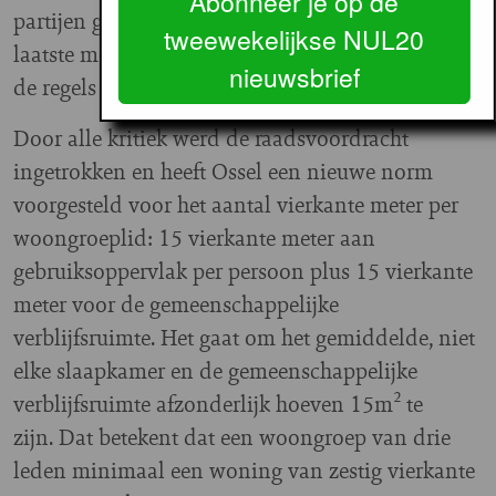
Abonneer je op de
partijen geweest om te voorkomen dat er op het
tweewekelijkse NUL20
laatste moment juridische onduidelijkheden in
nieuwsbrief
de regels zouden sluipen.
Door alle kritiek werd de raadsvoordracht
ingetrokken en heeft Ossel een nieuwe norm
voorgesteld voor het aantal vierkante meter per
woongroeplid: 15 vierkante meter aan
gebruiksoppervlak per persoon plus 15 vierkante
meter voor de gemeenschappelijke
verblijfsruimte. Het gaat om het
gemiddelde, niet
elke slaapkamer en de
gemeenschappelijke
verblijfsruimte afzonderlijk hoeven 15m² te
zijn.
Dat betekent dat een woongroep van drie
leden minimaal een woning van zestig vierkante