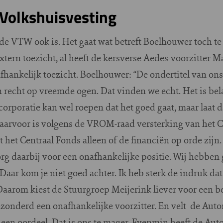
 Volkshuisvesting
 VTW ook is. Het gaat wat betreft Boelhouwer toch te v
tern toezicht, al heeft de kersverse Aedes-voorzitter Ma
fhankelijk toezicht. Boelhouwer: “De ondertitel van ons 
recht op vreemde ogen. Dat vinden we echt. Het is bela
 corporatie kan wel roepen dat het goed gaat, maar laat 
 daarvoor is volgens de VROM-raad versterking van het 
t het Centraal Fonds alleen of de financiën op orde zijn
org daarbij voor een onafhankelijke positie. Wij hebben
Daar kom je niet goed achter. Ik heb sterk de indruk dat
Daarom kiest de Stuurgroep Meijerink liever voor een 
ezonderd een onafhankelijke voorzitter. En velt de Autor
 een oordeel. Dat is ons te mager. Evenmin heeft de Auto