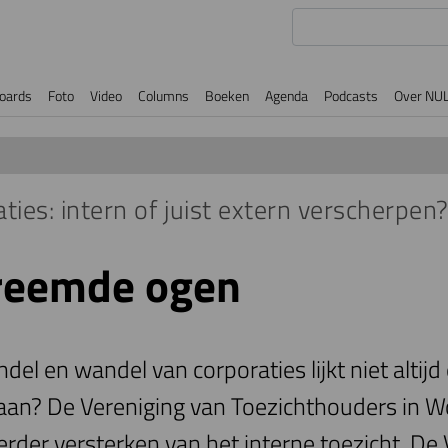
oards
Foto
Video
Columns
Boeken
Agenda
Podcasts
Over NU
ties: intern of juist extern verscherpen
vreemde ogen
del en wandel van corporaties lijkt niet altijd
an? De Vereniging van Toezichthouders in W
verder versterken van het interne toezicht. D