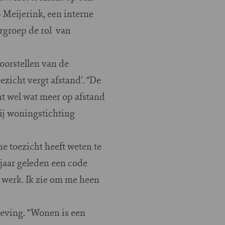
p Meijerink, een interne
urgroep de rol van
orstellen van de
zicht vergt afstand’. “De
cht wel wat meer op afstand
bij woningstichting
ne toezicht heeft weten te
 jaar geleden een code
 werk. Ik zie om me heen
eving. “Wonen is een