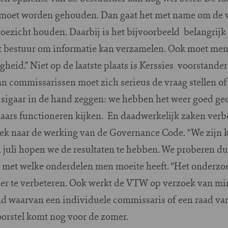
p moet worden gehouden. Dan gaat het met name om de 
toezicht houden. Daarbij is het bijvoorbeeld belangrijk
t bestuur om informatie kan verzamelen. Ook moet me
eid.” Niet op de laatste plaats is Kerssies voorstande
an commissarissen moet zich serieus de vraag stellen of 
 sigaar in de hand zeggen: we hebben het weer goed ge
lkaars functioneren kijken. En daadwerkelijk zaken verbe
k naar de werking van de Governance Code. “We zijn ko
 juli hopen we de resultaten te hebben. We proberen duid
En met welke onderdelen men moeite heeft. “Het onderz
er te verbeteren. Ook werkt de VTW op verzoek van min
ond waarvan een individuele commissaris of een raad v
orstel komt nog voor de zomer.