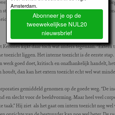
verheidszorg, zoals dat ook geldt voor gezondheidszor
Amsterdam.
n stringent extern toezicht. Dat hoeft bij woningcorpor
Abonneer je op de
heid moet altijd controle blijven uitoefenen.”
tweewekelijkse NUL20
nieuwsbrief
t Kerssies kijkt daar toch wat anders tegenaan. “Extern 
e toezicht liggen. Het interne toezicht is de eerste stap.
jn werk goed doet, kritisch en onafhankelijk handelt, he
n houdt, dan kan het extern toezicht echt wel wat mind
corporaties gemiddeld genomen op de goede weg. “De in
d en slecht voor de beeldvorming. Maar heel veel corpo
e taak.” Hij ziet als het gaat om intern toezicht nog we
ten opzichte van de bestuurder kan nog wel beter. De ra