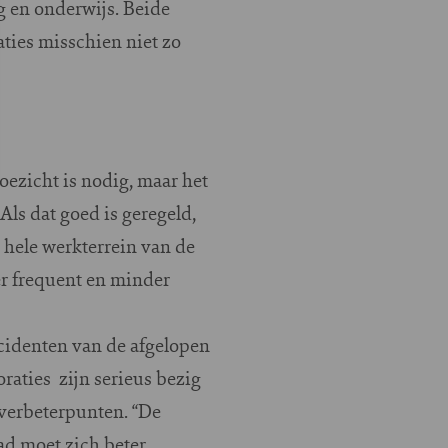
g en onderwijs. Beide
aties misschien niet zo
toezicht is nodig, maar het
 Als dat goed is geregeld,
t hele werkterrein van de
er frequent en minder
cidenten van de afgelopen
raties zijn serieus bezig
l verbeterpunten. “De
ad moet zich beter