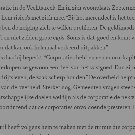
ratie in de Vechtstreek. En in zijn woonplaats Zoeterme
 hem risico’s met zich mee. “Bij het merendeel is het to
bben de neiging zich te willen profileren. De geldingsdr
en niet zelden grote ego’s. Soms is dat goed en komt v
ar dat kan ook helemaal verkeerd uitpakken.”
s daarbij beperkt. “Corporaties hebben een enorm kapit
 verkopen ze gewoon een deel van het vastgoed. Dan zij
edrijfsleven, de zaak scherp houden.” De overheid helpt 
 van de overheid. Sterker nog. Gemeenten vragen steeds
schappelijke doelen wel fijn als de corporatie de nek ve
 voortdurend dat de corporaties onvoldoende presteren. 
kuil heeft volgens hem te maken met de ruimte die cor