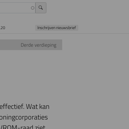
L20
Inschrijven nieuwsbrief
Derde verdieping
?
 effectief. Wat kan
oningcorporaties
e VROM-raad ziet