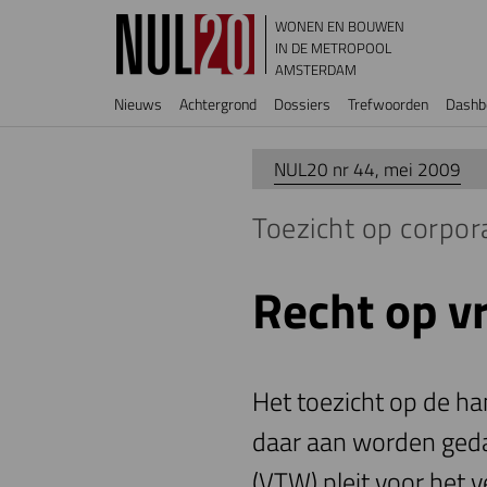
Overslaan en naar de inhoud gaan
WONEN EN BOUWEN
IN DE METROPOOL
AMSTERDAM
Hoofdnavigatie
Nieuws
Achtergrond
Dossiers
Trefwoorden
Dashb
NUL20 nr 44, mei 2009
Toezicht op corpora
Recht op 
Het toezicht op de han
daar aan worden geda
(VTW) pleit voor het 