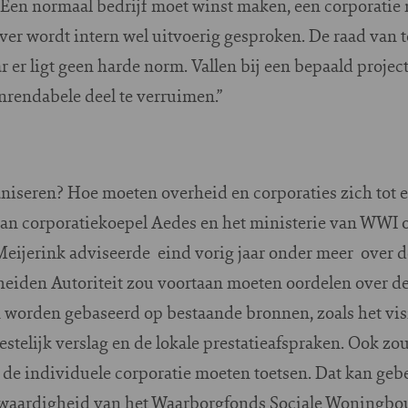
 “Een normaal bedrijf moet winst maken, een corporati
ver wordt intern wel uitvoerig gesproken. De raad van 
 er ligt geen harde norm. Vallen bij een bepaald project
onrendabele deel te verruimen.”
aniseren? Hoe moeten overheid en corporaties zich tot 
an corporatiekoepel Aedes en het ministerie van WWI 
Meijerink adviseerde eind vorig jaar onder meer over d
heiden Autoriteit zou voortaan moeten oordelen over de
n worden gebaseerd op bestaande bronnen, zoals het visi
estelijk verslag en de lokale prestatieafspraken. Ook zou
n de individuele corporatie moeten toetsen. Dat kan geb
twaardigheid van het Waarborgfonds Sociale Woningbou