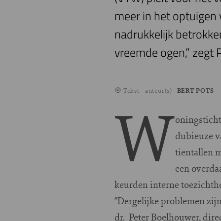
meer in het optuigen v
nadrukkelijk betrokken
vreemde ogen,” zegt
Tekst - auteur(s)
BERT POTS
W
oningsticht
dubieuze v
tientallen 
een overdaa
keurden interne toezichth
”Dergelijke problemen zijn 
dr. Peter Boelhouwer, dir