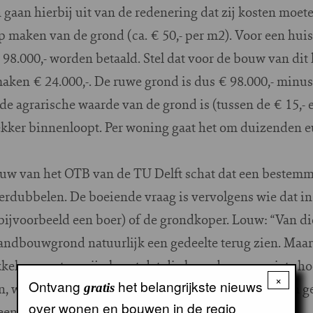
gaan hierbij uit van de redenering dat zij kosten moe
 maken van de grond (ca. € 50,- per m2). Voor een huis
 98.000,- worden betaald. Stel dat voor de bouw van di
maken € 24.000,-. De ruwe grond is dus € 98.000,- minus 
 de agrarische waarde van de grond is (tussen de € 15,- 
ekker binnenloopt. Per woning gaat het om duizenden e
ouw van het OTB van de TU Delft schat dat een bestem
rdubbelen. De boeiende vraag is vervolgens wie dat in 
bijvoorbeeld een boer) of de grondkoper. Louw: “Van di
landbouwgrond natuurlijk een gedeelte terug zien. Maar
laar, zegt op zijn beurt dat die boer daarvoor niets hoe
×
Ontvang
het belangrijkste nieuws
, waarbij een projectontwikkelaar over het algemeen g
gratis
over wonen en bouwen in de regio
ente.”