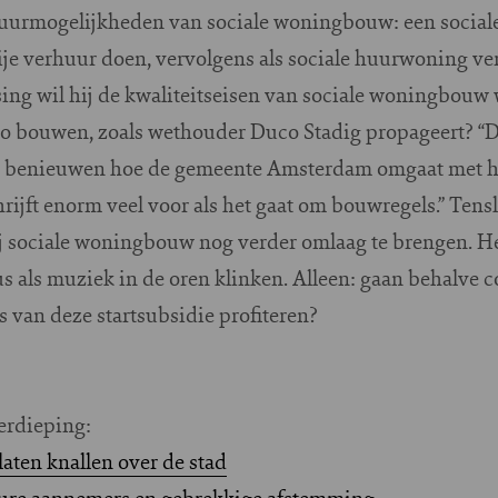
rhuurmogelijkheden van sociale woningbouw: een socia
rije verhuur doen, vervolgens als sociale huurwoning v
ing wil hij de kwaliteitseisen van sociale woningbouw 
sco bouwen, zoals wethouder Duco Stadig propageert? “D
ij benieuwen hoe de gemeente Amsterdam omgaat met h
rijft enorm veel voor als het gaat om bouwregels.” Tensl
ij sociale woningbouw nog verder omlaag te brengen. He
 als muziek in de oren klinken. Alleen: gaan behalve c
 van deze startsubsidie profiteren?
erdieping:
aten knallen over de stad
 dure aannemers en gebrekkige afstemming