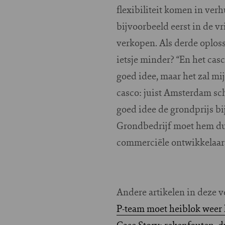
flexibiliteit komen in ve
bijvoorbeeld eerst in de v
verkopen. Als derde oploss
ietsje minder? “En het ca
goed idee, maar het zal m
casco: juist Amsterdam sch
goed idee de grondprijs b
Grondbedrijf moet hem dus
commerciële ontwikkelaars
Andere artikelen in deze v
P-team moet heiblok weer l
Case Story: rekenfouten,