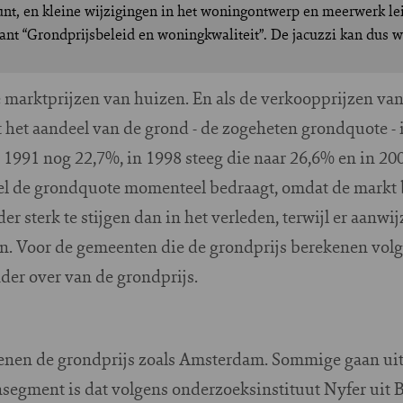
t, en kleine wijzigingen in het woningontwerp en meerwerk lei
nant “Grondprijsbeleid en woningkwaliteit”. De jacuzzi kan dus 
 marktprijzen van huizen. En als de verkoopprijzen van
het aandeel van de grond - de zogeheten grondquote - i
n 1991 nog 22,7%, in 1998 steeg die naar 26,6% en in 20
eel de grondquote momenteel bedraagt, omdat de markt b
r sterk te stijgen dan in het verleden, terwijl er aanwij
n. Voor de gemeenten die de grondprijs berekenen volg
nder over van de grondprijs.
kenen de grondprijs zoals Amsterdam. Sommige gaan ui
segment is dat volgens onderzoeksinstituut Nyfer uit B