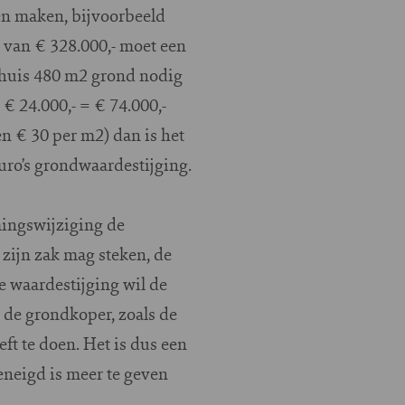
ten maken, bijvoorbeeld
 van € 328.000,- moet een
t huis 480 m2 grond nodig
€ 24.000,- = € 74.000,-
en € 30 per m2) dan is het
uro’s grondwaardestijging.
mingswijziging de
zijn zak mag steken, de
e waardestijging wil de
 de grondkoper, zoals de
ft te doen. Het is dus een
eneigd is meer te geven