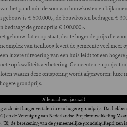
an het pand min de som van bouwkosten en bijkomend
gebouw is € 500.000,-, de bouwkosten bedragen € 30
an bedraagt de grondprijs € 100.000,-.
t gebouw dat er op staat, des te hoger de prijs die vo
ncomplex van tienhoog levert de gemeente veel meer op
een luxere uitvoering van een huis leidt tot een hogere
n boete op kwaliteitsverbetering. Gemeenten en project
loten waarin deze ontsporing wordt afgezworen: luxe i
 hogere grondprijs.
Allemaal een jacuzzi!
g zich niet langer vertalen in een hogere grondprijs. Dat hebb
 en de Vereniging van Nederlandse Projektontwikkeling Maats
“Bij de berekening van de gemeentelijke gronduitgifteprijzen is 