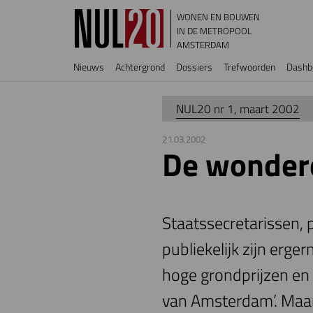
Overslaan en naar de inhoud gaan
WONEN EN BOUWEN
IN DE METROPOOL
AMSTERDAM
Hoofdnavigatie
Nieuws
Achtergrond
Dossiers
Trefwoorden
Dashb
NUL20 nr 1, maart 2002
21.03.2002
De wondere
Staatssecretarissen, p
publiekelijk zijn erg
hoge grondprijzen en 
van Amsterdam’. Maa