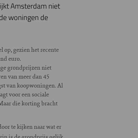
ijkt Amsterdam niet
t de woningen de
l op, gezien het recente
end euro.
oge grondprijzen niet
ren van meer dan 45
ngst van koopwoningen. Al
agt voor een sociale
aar die korting bracht
oor te kijken naar wat er
n is de grondprijs gelijk