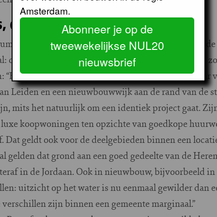
Amsterdam.
s, dure woningen?
Abonneer je op de
rgument dat woningen onbetaalbaar worden vanwege de
tweewekelijkse NUL20
al: de grondprijzen zijn gestegen omdat de woningen z
nieuwsbrief
: “Het Rigo heeft wel eens een onderzoek gedaan naar v
an Leiden en een nieuwbouwwijk aan de rand van de st
ijn, mits het natuurlijk om een identiek project gaat. Zij
ld luxe koopwoningen ten opzichte van goedkope huurw
f. Dat geldt ook voor de deelgebieden binnen een locatie
l gelden dat grond aan een goed gedeelte van de Here
teraf in de Jordaan. Ook in nieuwbouw, bijvoorbeeld in 
illen: uitzicht op het water is nu eenmaal gewilder dan 
e verschillen zijn binnen een gemeente marginaal.”