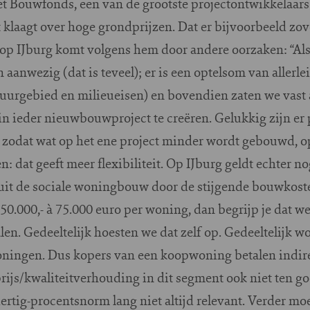
t Bouwfonds, een van de grootste projectontwikkelaars
t klaagt over hoge grondprijzen. Dat er bijvoorbeeld zo
 op IJburg komt volgens hem door andere oorzaken: “Als
 aanwezig (dat is teveel); er is een optelsom van allerle
tuurgebied en milieueisen) en bovendien zaten we vast 
 ieder nieuwbouwproject te creëren. Gelukkig zijn er
%’ zodat wat op het ene project minder wordt gebouwd, o
dat geeft meer flexibiliteit. Op IJburg geldt echter no
uit de sociale woningbouw door de stijgende bouwkoste
 50.000,- à 75.000 euro per woning, dan begrijp je dat w
n. Gedeeltelijk hoesten we dat zelf op. Gedeeltelijk wo
ningen. Dus kopers van een koopwoning betalen indire
ijs/kwaliteitverhouding in dit segment ook niet ten go
ertig-procentsnorm lang niet altijd relevant. Verder m