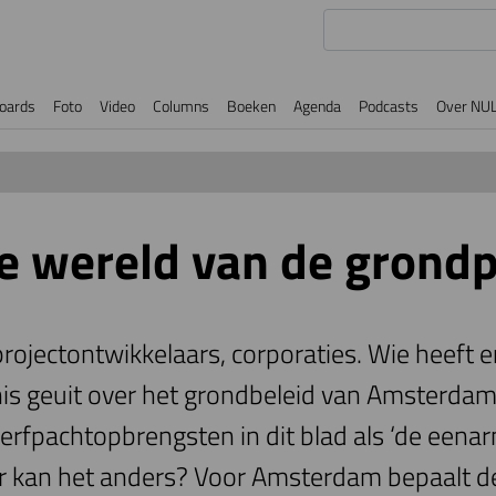
oards
Foto
Video
Columns
Boeken
Agenda
Podcasts
Over NU
 wereld van de grondp
rojectontwikkelaars, corporaties. Wie heeft er
ernis geuit over het grondbeleid van Amsterda
erfpachtopbrengsten in dit blad als ‘de eena
r kan het anders? Voor Amsterdam bepaalt d