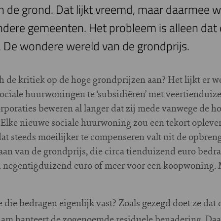
 de grond. Dat lijkt vreemd, maar daarmee w
 andere gemeenten. Het probleem is alleen da
 De wondere wereld van de grondprijs.
 de kritiek op de hoge grondprijzen aan? Het lijkt er we
ociale huurwoningen te ‘subsidiëren’ met veertienduiz
orporaties beweren al langer dat zij mede vanwege de h
Elke nieuwe sociale huurwoning zou een tekort opleve
dat steeds moeilijker te compenseren valt uit de opbre
daan van de grondprijs, die circa tienduizend euro bedra
negentigduizend euro of meer voor een koopwoning. M
 die bedragen eigenlijk vast? Zoals gezegd doet ze dat d
dam hanteert de zogenoemde residuele benadering. Daari