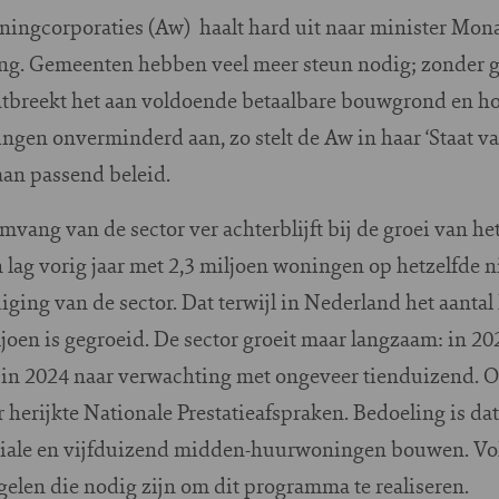
oningcorporaties (Aw) haalt hard uit naar minister Mona
ng. Gemeenten hebben veel meer steun nodig; zonder g
tbreekt het aan voldoende betaalbare bouwgrond en ho
ngen onverminderd aan, zo stelt de Aw in haar ‘Staat va
aan passend beleid.
mvang van de sector ver achterblijft bij de groei van h
lag vorig jaar met 2,3 miljoen woningen op hetzelfde ni
diging van de sector. Dat terwijl in Nederland het aanta
joen is gegroeid. De sector groeit maar langzaam: in 20
in 2024 naar verwachting met ongeveer tienduizend. O
r herijkte Nationale Prestatieafspraken. Bedoeling is da
ociale en vijfduizend midden-huurwoningen bouwen. Vo
elen die nodig zijn om dit programma te realiseren.