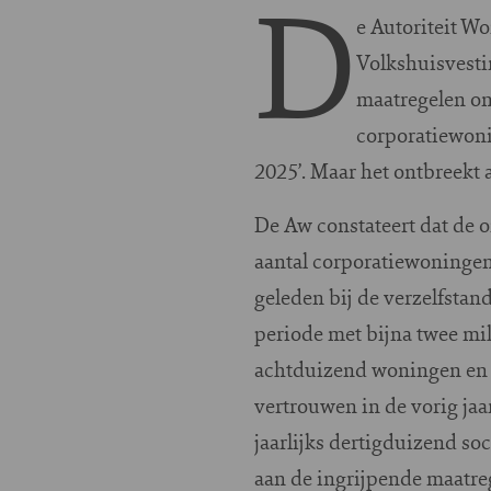
D
e Autoriteit W
Volkshuisvesti
maatregelen on
corporatiewoni
2025’. Maar het ontbreekt 
De Aw constateert dat de o
aantal corporatiewoningen 
geleden bij de verzelfstan
periode met bijna twee mil
achtduizend woningen en 
vertrouwen in de vorig jaa
jaarlijks dertigduizend s
aan de ingrijpende maatreg