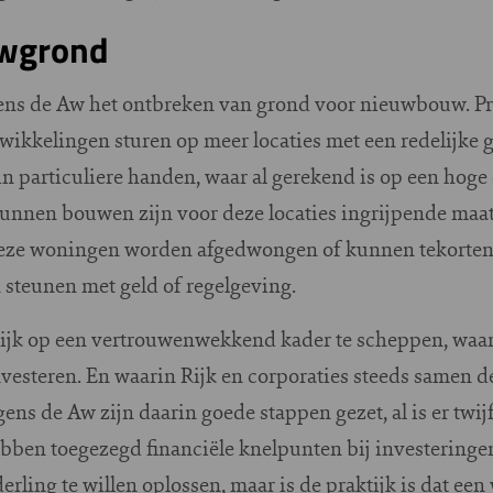
uwgrond
gens de Aw het ontbreken van grond voor nieuwbouw. P
kkelingen sturen op meer locaties met een redelijke gr
in particuliere handen, waar al gerekend is op een hog
unnen bouwen zijn voor deze locaties ingrijpende maat
eze woningen worden afgedwongen of kunnen tekorten g
steunen met geld of regelgeving.
 Rijk op een vertrouwenwekkend kader te scheppen, waar
vesteren. En waarin Rijk en corporaties steeds samen d
ns de Aw zijn daarin goede stappen gezet, al is er twij
hebben toegezegd financiële knelpunten bij investering
erling te willen oplossen, maar is de praktijk is dat een