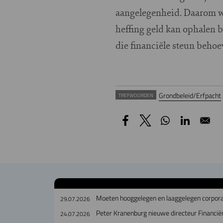
aangelegenheid. Daarom wor
heffing geld kan ophalen b
die financiële steun beho
Grondbeleid/Erfpacht
TREFWOORDEN
Moeten hooggelegen en laaggelegen corpora
29.07.2026
Peter Kranenburg nieuwe directeur Financiën
24.07.2026