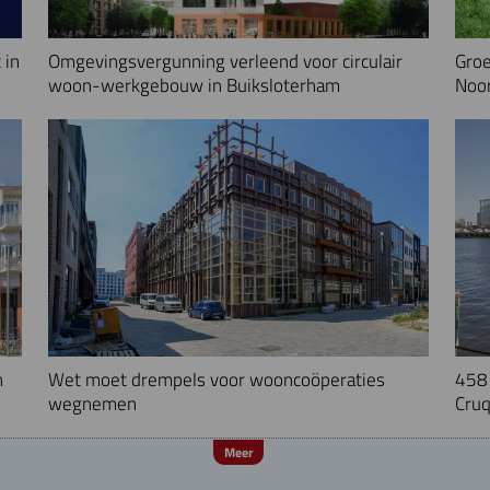
 in
Omgevingsvergunning verleend voor circulair
Groe
woon-werkgebouw in Buiksloterham
Noo
n
Wet moet drempels voor wooncoöperaties
458 
wegnemen
Cruq
Meer