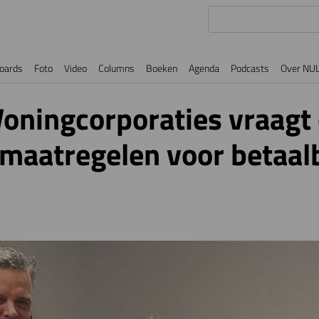
oards
Foto
Video
Columns
Boeken
Agenda
Podcasts
Over NU
Woningcorporaties vraagt
 maatregelen voor betaal