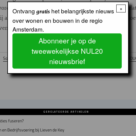
dt er voor gepleit ‘projectsteun’ zo vorm te geven, dat 
×
Ontvang
het belangrijkste nieuws
gratis
ij alle corporaties. De opbrengst kan vervolgens ten g
over wonen en bouwen in de regio
even.
Amsterdam.
Abonneer je op de
tweewekelijkse NUL20
Sociale huur
Middeldure huur
WONINGCORPORATIES
WONINGPRODUC
nieuwsbrief
GERELATEERDE ARTIKELEN
ties fuseren?
 en Bedrijfsvoering bij Lieven de Key