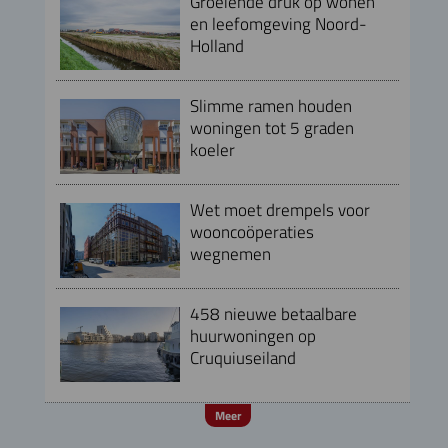
Groeiende druk op wonen
en leefomgeving Noord-
Holland
Slimme ramen houden
woningen tot 5 graden
koeler
Wet moet drempels voor
wooncoöperaties
wegnemen
458 nieuwe betaalbare
huurwoningen op
Cruquiuseiland
Meer