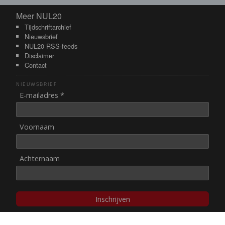
Meer NUL20
Meer NUL20
Tijdschriftarchief
Nieuwsbrief
NUL20 RSS-feeds
Disclaimer
Contact
NIEUWSBRIEF
E-mailadres *
Voornaam
Achternaam
Inschrijven
© NUL20, 2002-heden,
auteursrechten/disclaimer