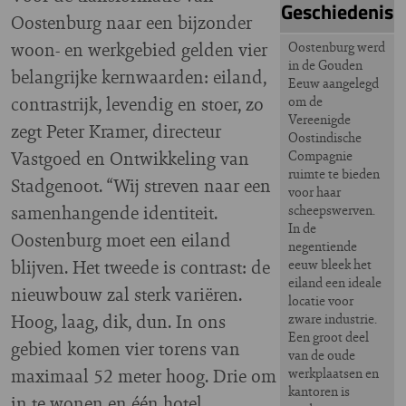
Geschiedenis
Oostenburg naar een bijzonder
woon- en werkgebied gelden vier
Oostenburg werd
in de Gouden
belangrijke kernwaarden: eiland,
Eeuw aangelegd
contrastrijk, levendig en stoer, zo
om de
Vereenigde
zegt Peter Kramer, directeur
Oostindische
Vastgoed en Ontwikkeling van
Compagnie
ruimte te bieden
Stadgenoot. “Wij streven naar een
voor haar
samenhangende identiteit.
scheepswerven.
In de
Oostenburg moet een eiland
negentiende
blijven. Het tweede is contrast: de
eeuw bleek het
eiland een ideale
nieuwbouw zal sterk variëren.
locatie voor
Hoog, laag, dik, dun. In ons
zware industrie.
Een groot deel
gebied komen vier torens van
van de oude
maximaal 52 meter hoog. Drie om
werkplaatsen en
kantoren is
in te wonen en één hotel.