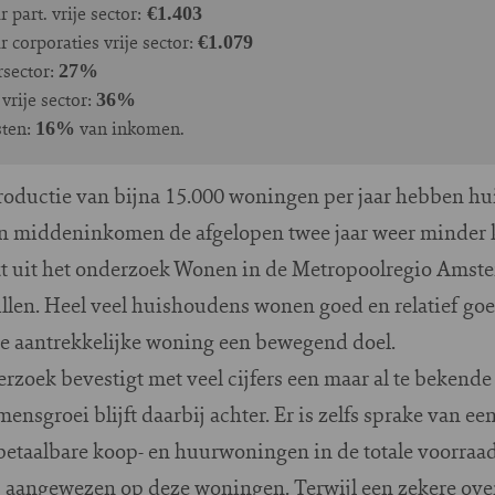
art. vrije sector:
€1.403
corporaties vrije sector:
€1.079
rsector:
27%
vrije sector:
36%
sten:
van inkomen.
16%
ductie van bijna 15.000 woningen per jaar hebben hu
n middeninkomen de afgelopen twee jaar weer minder 
kt uit het onderzoek Wonen in de Metropoolregio Amst
len. Heel veel huishoudens wonen goed en relatief go
bare aantrekkelijke woning een bewegend doel.
oek bevestigt met veel cijfers een maar al te bekend
nsgroei blijft daarbij achter. Er is zelfs sprake van ee
 betaalbare koop- en huurwoningen in de totale voorraad
aangewezen op deze woningen. Terwijl een zekere ove