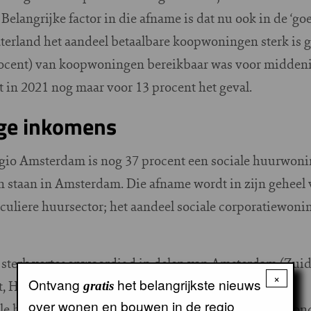
elangrijke factor in die afname is dat nu ook in de ‘goe
terland het aandeel betaalbare koopwoningen sterk is g
procent) van koopwoningen bereikbaar was voor midde
it in 2021 nog maar voor 13 procent het geval.
age inkomens
egio Amsterdam is nog 37 procent een sociale huurwoni
n staan in Amsterdam. Die afname wordt in zijn geheel 
culiere huursector; het aandeel sociale corporatiewonin
l sterk vertegenwoordigd in delen van Amsterdam (Zui
×
Ontvang
het belangrijkste nieuws
t, Haarlem-Meerwijk en Velsen-Noord.
gratis
over wonen en bouwen in de regio
iale huurwoningen van corporaties steeds vaker bewoond