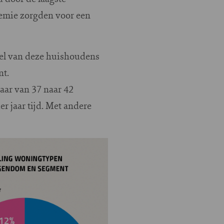
demie zorgden voor een
deel van deze huishoudens
nt.
aar van 37 naar 42
r jaar tijd. Met andere