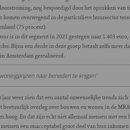
 doorstroming, nog bespoedigd door het oprukken van ti
io komen overwegend in de particuliere huursector terec
enland (75 procent).
 is in dit segment in 2021 gestegen naar 1.403 euro, e
erder. Bijna een derde in deze groep betaalt zelfs meer 
 in Amsterdam gerealiseerd.
oningprijzen naar beneden te krijgen’
t jaar weer zien dat een aantal onwenselijke trends zich
het bestuurlijk overleg over bouwen en wonen in de MRA
en hoog. En dat zijn echt niet allemaal mensen met een
e mensen een onacceptabel groot deel van hun inkomen k