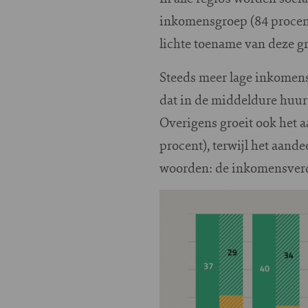
inkomensgroep (84 procent
lichte toename van deze g
Steeds meer lage inkomens 
dat in de middeldure huur
Overigens groeit ook het 
procent), terwijl het aande
woorden: de inkomensverde
Image