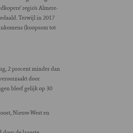
dkopere’ regio’s Almere-
edaald. Terwijl in 2017
ninkomens (koopsom tot
ng, 2 procent minder dan
veroorzaakt door
gen bleef gelijk op 30
doost, Nieuw-West en
 door de laagste