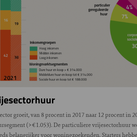
rijesectorhuur
ector groeit, van 8 procent in 2017 naar 12 procent in 2
ursegment (>€1.053). De particuliere vrijesectorhuur wo
ds belangrijker voor woningzoekenden. Starters hebben