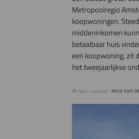
Metropoolregio Amste
koopwoningen. Steed
middeninkomen kunne
betaalbaar huis vinde
een koopwoning, zit da
het tweejaarlijkse o
Tekst - auteur(s)
FRED VAN D
Image