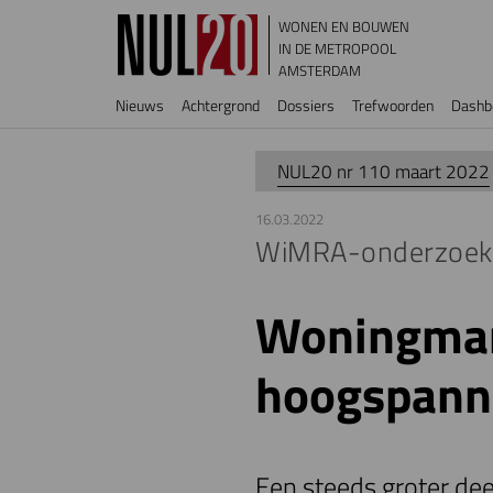
Overslaan en naar de inhoud gaan
WONEN EN BOUWEN
IN DE METROPOOL
AMSTERDAM
Hoofdnavigatie
Nieuws
Achtergrond
Dossiers
Trefwoorden
Dashb
NUL20 nr 110 maart 2022
16.03.2022
WiMRA-onderzoek: 
Woningmark
hoogspann
Een steeds groter de