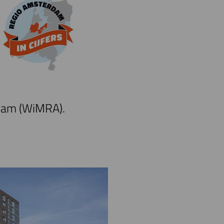
e
rdam (WiMRA).