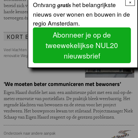
×
Ontvang
het belangrijkste
gratis
bereid zich verder in de schulden te steken. Maar dan nog blijven
harde keuzes onvermijdelijk. Tussen verduurzamen, woningen
nieuws over wonen en bouwen in de
toevoegen én huren betaalbaar houden.
regio Amsterdam.
Abonneer je op de
KORT BESTEK
tweewekelijkse NUL20
Veel klachten over nul-op-de-meter-
nieuwsbrief
renovatie Wegener Sleeswijkbuurt
'We moeten beter communiceren met bewoners'
Eigen Haard durfde het aan: een ambitieuze pilot met een nul-op-de-
meter-renovatie van portiekflats. De praktijk bleek weerbarstig. Het
regende klachten van bewoners en de steun voor het project
verdween. Het bouwproces kwam tot stilstand. Projectmanager Niek
Schaap van Eigen Haard reageert op de gerezen problemen.
Onderzoek naar andere aanpak