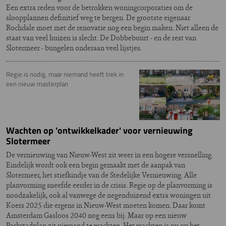
Een extra reden voor de betrokken woningcorporaties om de
sloopplannen definitief weg te bergen. De grootste eigenaar
Rochdale moet met de renovatie nog een begin maken. Niet alleen de
staat van veel huizen is slecht. De Dobbebuurt - en de rest van
Slotermeer - bungelen onderaan veel lijstjes.
Regie is nodig, maar niemand heeft trek in
een nieuw masterplan
Wachten op 'ontwikkelkader' voor vernieuwing
Slotermeer
De vernieuwing van Nieuw-West zit weer in een hogere versnelling.
Eindelijk wordt ook een begin gemaakt met de aanpak van
Slotermeer, het stiefkindje van de Stedelijke Vernieuwing. Alle
planvorming sneefde eerder in de crisis. Regie op de planvorming is
noodzakelijk, ook al vanwege de negenduizend extra woningen uit
Koers 2025 die ergens in Nieuw-West moeten komen. Daar komt
Amsterdam Gasloos 2040 nog eens bij. Maar op een nieuw
Parkstadplan zit niemand te wachten. Het wachten is nu op het