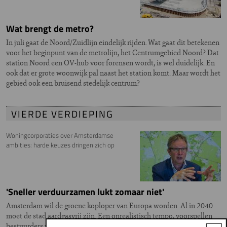
Wat brengt de metro?
In juli gaat de Noord/Zuidlijn eindelijk rijden. Wat gaat dit betekenen
voor het beginpunt van de metrolijn, het Centrumgebied Noord? Dat
station Noord een OV-hub voor forensen wordt, is wel duidelijk. En
ook dat er grote woonwijk pal naast het station komt. Maar wordt het
gebied ook een bruisend stedelijk centrum?
VIERDE VERDIEPING
Woningcorporaties over Amsterdamse
ambities: harde keuzes dringen zich op
'Sneller verduurzamen lukt zomaar niet'
Amsterdam wil de groene koploper van Europa worden. Al in 2040
moet de stad aardgasvrij zijn. Een onrealistisch tempo, voorspellen
bestuurders van twee grote woningcorporaties. Ze zijn zonder meer