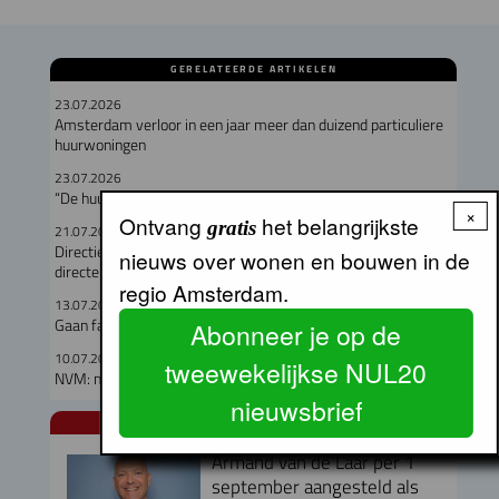
GERELATEERDE ARTIKELEN
23.07.2026
Amsterdam verloor in een jaar meer dan duizend particuliere
huurwoningen
23.07.2026
“De huurmarkt is een schoolvoorbeeld van marktfalen”
×
Ontvang
het belangrijkste
gratis
21.07.2026
Directieteam Eigen Haard compleet met twee nieuwe
nieuws over wonen en bouwen in de
directeuren
regio Amsterdam.
13.07.2026
Gaan fabriekswoningen het woningtekort lenigen?
Abonneer je op de
10.07.2026
tweewekelijkse NUL20
NVM: meer keuze op de woningmarkt in Q2
nieuwsbrief
NUL20 NIEUWS
Armand van de Laar per 1
september aangesteld als