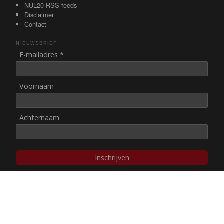
NUL20 RSS-feeds
Disclaimer
Contact
NIEUWSBRIEF
E-mailadres *
Voornaam
Achternaam
Inschrijven
© NUL20, 2002-heden,
auteursrechten/disclaimer
Stichting NUL20 heeft de
ANBI-status
.
Image