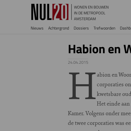
Overslaan en naar de inhoud gaan
WONEN EN BOUWEN
IN DE METROPOOL
AMSTERDAM
Hoofdnavigatie
Nieuws
Achtergrond
Dossiers
Trefwoorden
Dashb
Habion en W
H
24.04.2015
abion en Woon
corporaties o
kwetsbare oud
Het einde aan
Kamer. Volgens onder meer
de twee corporaties was e