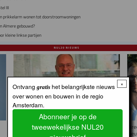
l III
an prikkelarm wonen tot doorstroomwoningen
 in Almere gebouwd?
r kleine linkse partijen
NUL20 NIEUWS
×
Ontvang
het belangrijkste nieuws
gratis
over wonen en bouwen in de regio
Amsterdam.
Abonneer je op de
tweewekelijkse NUL20
Peter Kranenburg nieuwe directeur Financiën
Dire
en Bedrijfsvoering bij Lieven de Key
nieu