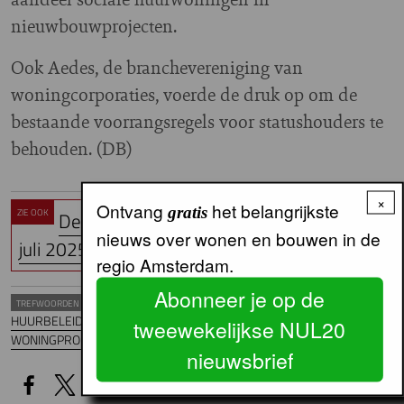
nieuwbouwprojecten.
Ook Aedes, de branchevereniging van
woningcorporaties, voerde de druk op om de
bestaande voorrangsregels voor statushouders te
behouden. (DB)
×
Ontvang
het belangrijkste
gratis
ZIE OOK
De Tweede Kamer besprak de wet al in
nieuws over wonen en bouwen in de
juli 2025
regio Amsterdam.
Abonneer je op de
TREFWOORDEN
HUURBELEID
Overheidsbeleid Landelijk
WONINGCORPORATIES
tweewekelijkse NUL20
WONINGPRODUCTIE
WOONBELEID
nieuwsbrief