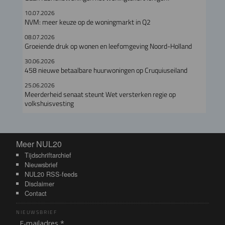
10.07.2026
NVM: meer keuze op de woningmarkt in Q2
08.07.2026
Groeiende druk op wonen en leefomgeving Noord-Holland
30.06.2026
458 nieuwe betaalbare huurwoningen op Cruquiuseiland
25.06.2026
Meerderheid senaat steunt Wet versterken regie op
volkshuisvesting
Meer NUL20
Meer NUL20
Tijdschriftarchief
Nieuwsbrief
NUL20 RSS-feeds
Disclaimer
Contact
NIEUWSBRIEF
E-mailadres *