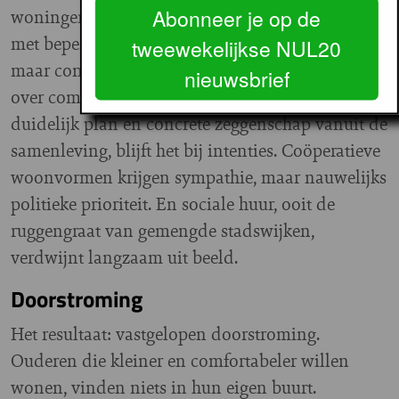
Abonneer je op de
woningen te realiseren voor ouderen en mensen
met beperkingen. Alle partijen erkennen dit,
tweewekelijkse NUL20
maar concrete uitwerking ontbreekt. Men spreekt
nieuwsbrief
over complete, leefbare buurten, maar zonder
duidelijk plan en concrete zeggenschap vanuit de
samenleving, blijft het bij intenties. Coöperatieve
woonvormen krijgen sympathie, maar nauwelijks
politieke prioriteit. En sociale huur, ooit de
ruggengraat van gemengde stadswijken,
verdwijnt langzaam uit beeld.
Doorstroming
Het resultaat: vastgelopen doorstroming.
Ouderen die kleiner en comfortabeler willen
wonen, vinden niets in hun eigen buurt.