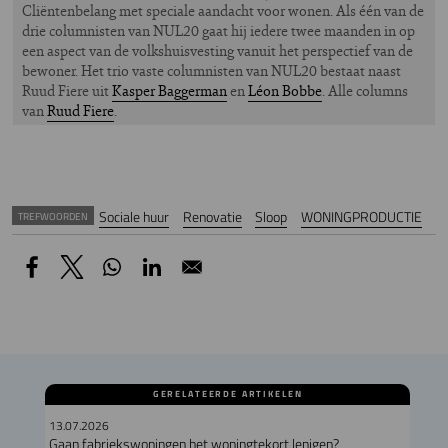
Cliëntenbelang met speciale aandacht voor wonen. Als één van de
drie columnisten van NUL20 gaat hij iedere twee maanden in op
een aspect van de volkshuisvesting vanuit het perspectief van de
bewoner. Het trio vaste columnisten van NUL20 bestaat naast
Ruud Fiere uit
Kasper Baggerman
en
Léon Bobbe
. Alle columns
van
Ruud Fiere
.
Sociale huur
Renovatie
Sloop
WONINGPRODUCTIE
TREFWOORDEN
GERELATEERDE ARTIKELEN
13.07.2026
Gaan fabriekswoningen het woningtekort lenigen?