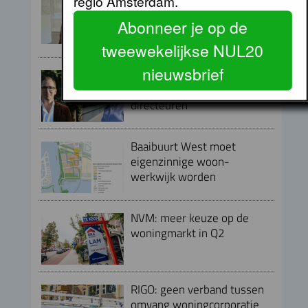
regio Amsterdam.
directeur Financiën en
Abonneer je op de
Bedrijfsvoering bij Lieven de
Key
tweewekelijkse NUL20
nieuwsbrief
Directieteam Eigen Haard
compleet met twee nieuwe
directeuren
Baaibuurt West moet
eigenzinnige woon-
werkwijk worden
NVM: meer keuze op de
woningmarkt in Q2
RIGO: geen verband tussen
omvang woningcorporatie