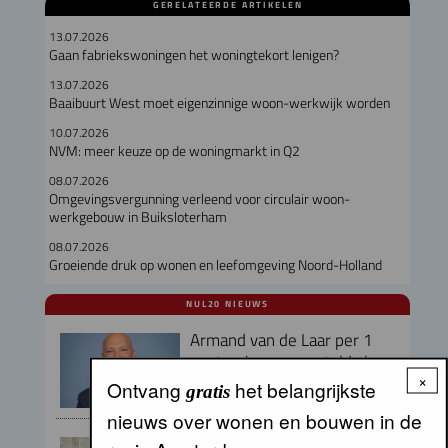
GERELATEERDE ARTIKELEN
13.07.2026
Gaan fabriekswoningen het woningtekort lenigen?
13.07.2026
Baaibuurt West moet eigenzinnige woon-werkwijk worden
10.07.2026
NVM: meer keuze op de woningmarkt in Q2
08.07.2026
Omgevingsvergunning verleend voor circulair woon-
werkgebouw in Buiksloterham
08.07.2026
Groeiende druk op wonen en leefomgeving Noord-Holland
NUL20 NIEUWS
Armand van de Laar per 1
september aangesteld als
×
secretaris-directeur MRA
Ontvang
het belangrijkste
gratis
nieuws over wonen en bouwen in de
Peter Kranenburg nieuwe