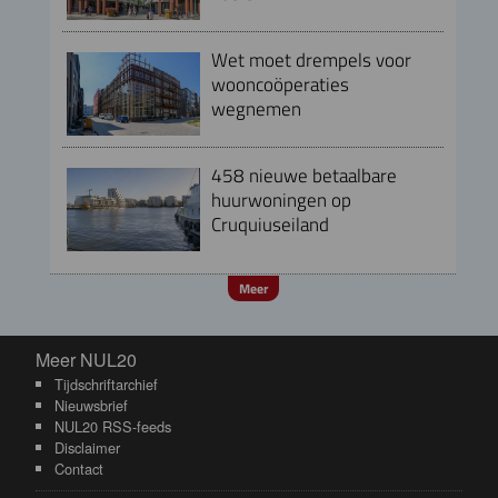
Wet moet drempels voor
wooncoöperaties
wegnemen
458 nieuwe betaalbare
huurwoningen op
Cruquiuseiland
Meer
Meer NUL20
Meer NUL20
Tijdschriftarchief
Nieuwsbrief
NUL20 RSS-feeds
Disclaimer
Contact