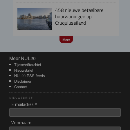
458 nieuwe betaalbare
huurwoningen op
Cruquiuseiland
Meer
Meer NUL20
Meer NUL20
Tijdschriftarchief
Nieuwsbrief
NUL20 RSS-feeds
Disclaimer
Contact
NIEUWSBRIEF
E-mailadres *
Voornaam