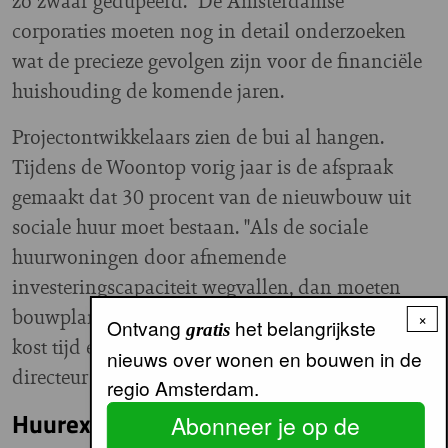
zo zwaar gedupeerd." De Amsterdamse
corporaties moeten nog in detail onderzoeken
wat de precieze gevolgen zijn voor de financiële
huishouding de komende jaren.
Projectontwikkelaars zien de bui al hangen.
Tijdens de Woontop vorig jaar is de afspraak
gemaakt dat 30 procent van de nieuwbouw uit
sociale huur moet bestaan. "Als de sociale
huurwoningen door afnemende
investeringscapaciteit wegvallen, dan moeten
bouwplannen opnieuw worden bekeken. Dat
×
Ontvang
het belangrijkste
gratis
kost tijd en zorgt voor vertraging'', zo verklaart
nieuws over wonen en bouwen in de
directeur Minhas van de Neprom.
regio Amsterdam.
Huurexplosie voorkomen
Abonneer je op de