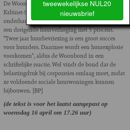
tweewekelijkse NUL20
De Woonbond is blij met de stap van het
Kabinet-Schoof. Vorig jaar staakten zij de
nieuwsbrief
onderhandelingen met minister Keijzer vanwege
een dreigende huurverhoging met 5 procent.
"Twee jaar huurbevriezing is een groot succes
voor huurders. Daarmee wordt een huurexplosie
voorkomen", aldus de Woonbond in een
schriftelijke reactie. Wel vindt de bond dat de
belastingdruk bij corporaties omlaag moet, zodat
ze voldoende sociale huurwoningen kunnen
bijbouwen. [BP]
(de tekst is voor het laatst aangepast op
woensdag 16 april om 17.26 uur)