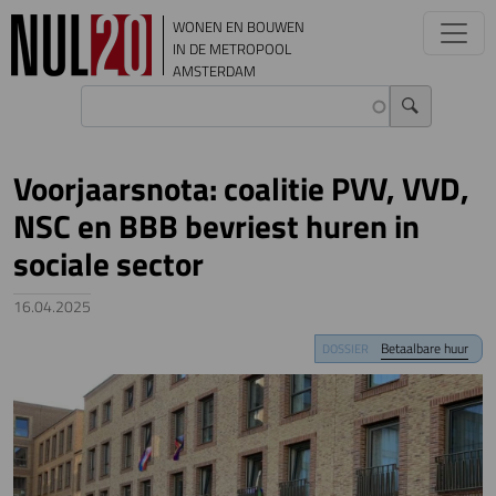
Overslaan en naar de inhoud gaan
WONEN EN BOUWEN
IN DE METROPOOL
AMSTERDAM
Voorjaarsnota: coalitie PVV, VVD,
NSC en BBB bevriest huren in
sociale sector
16.04.2025
Image
Betaalbare huur
DOSSIER