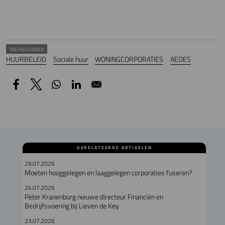
TREFWOORDEN
HUURBELEID
Sociale huur
WONINGCORPORATIES
AEDES
GERELATEERDE ARTIKELEN
29.07.2026
Moeten hooggelegen en laaggelegen corporaties fuseren?
24.07.2026
Peter Kranenburg nieuwe directeur Financiën en
Bedrijfsvoering bij Lieven de Key
23.07.2026