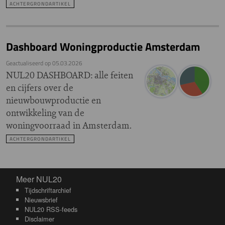
ACHTERGRONDARTIKEL
Dashboard Woningproductie Amsterdam
Geactualiseerd op
05.03.2026
NUL20 DASHBOARD: alle feiten
en cijfers over de
nieuwbouwproductie en
ontwikkeling van de
woningvoorraad in Amsterdam.
ACHTERGRONDARTIKEL
Meer NUL20
Meer NUL20
Tijdschriftarchief
Nieuwsbrief
NUL20 RSS-feeds
Disclaimer