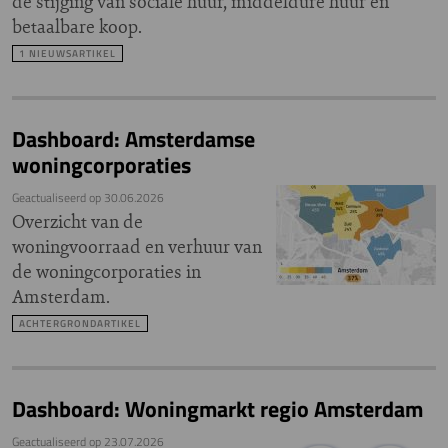
de stijging van sociale huur, middeldure huur en
betaalbare koop.
1 NIEUWSARTIKEL
Dashboard: Amsterdamse
woningcorporaties
Geactualiseerd op
30.06.2026
Overzicht van de
woningvoorraad en verhuur van
de woningcorporaties in
Amsterdam.
ACHTERGRONDARTIKEL
Dashboard: Woningmarkt regio Amsterdam
Geactualiseerd op
23.07.2026