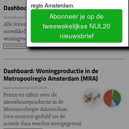
regio Amsterdam.
Dashboard: Woningvoorraad Amsterdam
Abonneer je op de
Geactualiseerd op
17.03.2026
Alle feiten en cijfers over de
tweewekelijkse NUL20
ontwikkeling van de
nieuwsbrief
woningvoorraad in Amsterdam.
ACHTERGRONDARTIKEL
Dashboard: Woningproductie in de
Metropoolregio Amsterdam (MRA)
Geactualiseerd op
04.02.2026
Feiten en cijfers over de
nieuwbouwproductie in de
Metropoolregio Amsterdam.
(een moment geduld tot de
actuele data worden weergegeven)