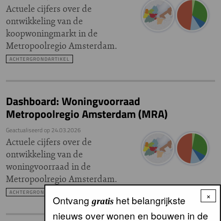
Actuele cijfers over de
ontwikkeling van de
koopwoningmarkt in de
Metropoolregio Amsterdam.
ACHTERGRONDARTIKEL
Dashboard: Woningvoorraad
Metropoolregio Amsterdam (MRA)
Geactualiseerd op
24.03.2026
Actuele cijfers over de
ontwikkeling van de
woningvoorraad in de
Metropoolregio Amsterdam.
ACHTERGRONDARTIKEL
×
Ontvang
het belangrijkste
gratis
nieuws over wonen en bouwen in de