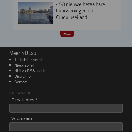
458 nieuwe betaalbare
huurwoningen op
Cruquiuseiland
Meer
Meer NUL20
Meer NUL20
Tijdschriftarchief
Nieuwsbrief
NUL20 RSS-feeds
Disclaimer
Contact
NIEUWSBRIEF
E-mailadres *
Voornaam