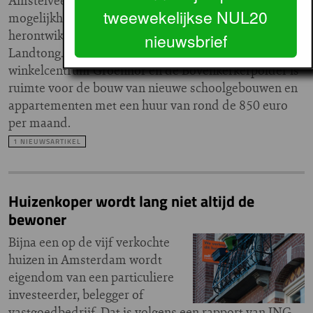
Amstelveen heeft de
tweewekelijkse NUL20
mogelijkheden verkend van
herontwikkeling van de
nieuwsbrief
Landtong. In het gebied tussen
winkelcentrum Groenhof en de Bovenkerkerpolder is
ruimte voor de bouw van nieuwe schoolgebouwen en
appartementen met een huur van rond de 850 euro
per maand.
1 NIEUWSARTIKEL
Huizenkoper wordt lang niet altijd de
bewoner
Bijna een op de vijf verkochte
huizen in Amsterdam wordt
eigendom van een particuliere
investeerder, belegger of
vastgoedbedrijf. Dat is volgens een rapport van ING