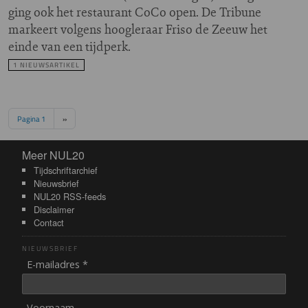
ging ook het restaurant CoCo open. De Tribune
markeert volgens hoogleraar Friso de Zeeuw het
einde van een tijdperk.
1 NIEUWSARTIKEL
Paginering
Volgende pagina
Pagina 1
››
Meer NUL20
Meer NUL20
Tijdschriftarchief
Nieuwsbrief
NUL20 RSS-feeds
Disclaimer
Contact
NIEUWSBRIEF
E-mailadres *
Voornaam