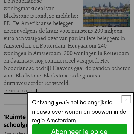
De Nederlandse
woningmarktdeal van
Blackstone is rond, zo meldt het
FD. De Amerikaanse belegger
neemt volgens de krant voor minstens 200 miljoen
euro aan vastgoed over van particuliere beleggers in
Amsterdam en Rotterdam. Het gaat om 240
woningen in Amsterdam, 200 woningen in Rotterdam
en daarnaast nog commercieel vastgoed. Het
Nederlandse bedrijf Haavens gaat de panden beheren
voor Blackstone. Blackstone is de grootste
durfinvesteerder ter wereld.
1 NIEUWSARTIKEL
×
Ontvang
het belangrijkste
gratis
nieuws over wonen en bouwen in de
'Ruimte voor appartementen en
regio Amsterdam.
schoolgebouwen bij Landtong Amstelveen'
Abonneer je op de