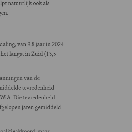
pt natuurlijk ook als
gen.
aling, van 9,8 jaar in 2024
 het langst in Zuid (13,5
panningen van de
emiddel­de tevredenheid
an WiA. Die tevredenheid
afgelopen jaren gemiddeld
coalitieakkoord, maar