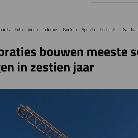
oards
Foto
Video
Columns
Boeken
Agenda
Podcasts
Over NU
raties bouwen meeste s
n in zestien jaar