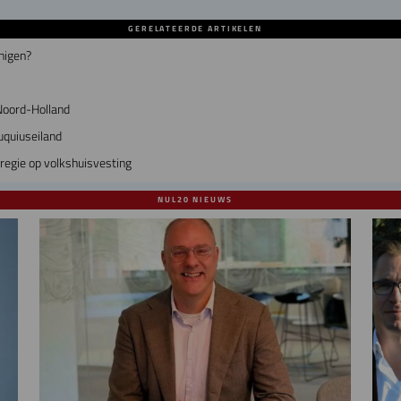
GERELATEERDE ARTIKELEN
nigen?
Noord-Holland
uquiuseiland
regie op volkshuisvesting
NUL20 NIEUWS