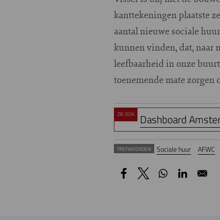
kanttekeningen plaatste ze
aantal nieuwe sociale h
kunnen vinden, dat, naar nu
leefbaarheid in onze buurte
toenemende mate zorgen o
ZIE OOK
Dashboard Amster
Sociale huur
AFWC
TREFWOORDEN