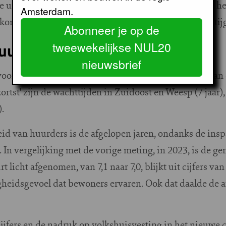
uitvoerende afdelingen zoveel mogelijk spaart. Het hel
Amsterdam.
komen. Tijd is immers geld: de bouwkosten blijven stij
Abonneer je op de
uurders
tweewekelijkse NUL20
nieuwsbrief
or een sociale huurwoningen steeg licht, na jaren van d
kortst' zijn de wachttijden in Zuidoost en Weesp (7 jaar),
).
d van huurders is de afgelopen jaren, ondanks de ins
. In vergelijking met de vorige meting, in 2023, is de g
licht afgeno­men, van 7,1 naar 7,0, blijkt uit cijfers v
gheidsgevoel dat bewoners ervaren. Ook dat daalde de 
cijfers en de nadruk op volkshuisvesting in het nieuwe 