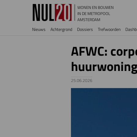
Overslaan en naar de inhoud gaan
WONEN EN BOUWEN
IN DE METROPOOL
AMSTERDAM
Hoofdnavigatie
Nieuws
Achtergrond
Dossiers
Trefwoorden
Dashb
AFWC: corpo
huurwoninge
25.06.2026
Image