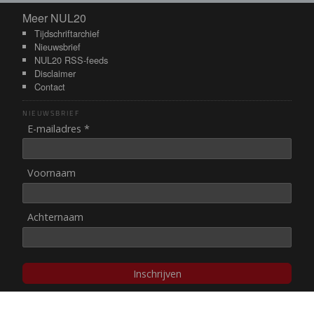
Meer NUL20
Meer NUL20
Tijdschriftarchief
Nieuwsbrief
NUL20 RSS-feeds
Disclaimer
Contact
NIEUWSBRIEF
E-mailadres *
Voornaam
Achternaam
Inschrijven
© NUL20, 2002-heden,
auteursrechten/disclaimer
Stichting NUL20 heeft de
ANBI-status
.