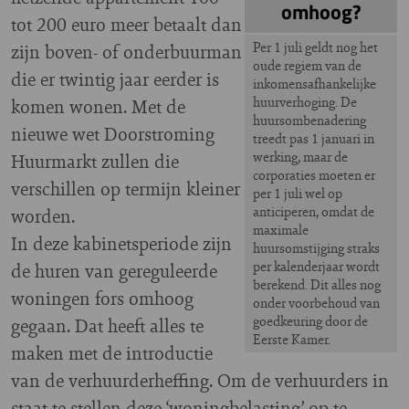
omhoog?
tot 200 euro meer betaalt dan
Per 1 juli geldt nog het
zijn boven- of onderbuurman
oude regiem van de
die er twintig jaar eerder is
inkomensafhankelijke
huurverhoging. De
komen wonen. Met de
huursombenadering
nieuwe wet Doorstroming
treedt pas 1 januari in
werking, maar de
Huurmarkt zullen die
corporaties moeten er
verschillen op termijn kleiner
per 1 juli wel op
anticiperen, omdat de
worden.
maximale
In deze kabinetsperiode zijn
huursomstijging straks
per kalenderjaar wordt
de huren van gereguleerde
berekend. Dit alles nog
woningen fors omhoog
onder voorbehoud van
goedkeuring door de
gegaan. Dat heeft alles te
Eerste Kamer.
maken met de introductie
van de verhuurderheffing. Om de verhuurders in
staat te stellen deze ‘woningbelasting’ op te