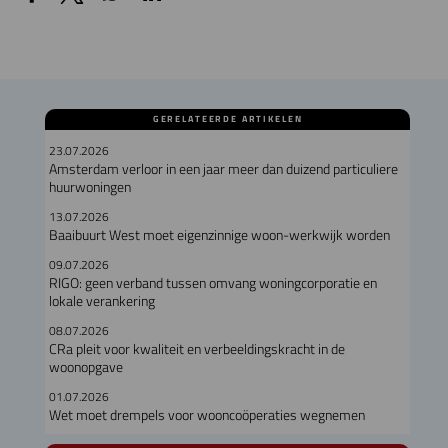
GERELATEERDE ARTIKELEN
23.07.2026
Amsterdam verloor in een jaar meer dan duizend particuliere
huurwoningen
13.07.2026
Baaibuurt West moet eigenzinnige woon-werkwijk worden
09.07.2026
RIGO: geen verband tussen omvang woningcorporatie en
lokale verankering
08.07.2026
CRa pleit voor kwaliteit en verbeeldingskracht in de
woonopgave
01.07.2026
Wet moet drempels voor wooncoöperaties wegnemen