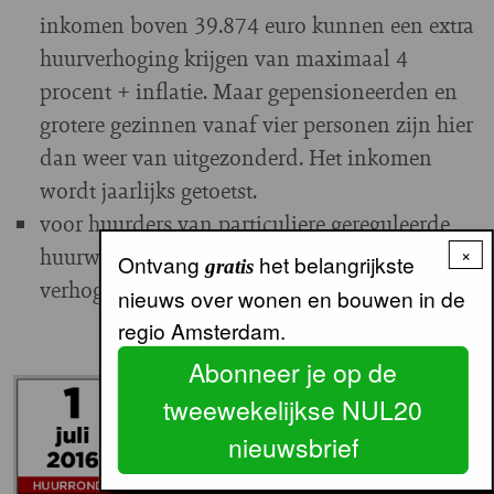
inkomen boven 39.874 euro kunnen een extra
huurverhoging krijgen van maximaal 4
procent + inflatie. Maar gepensioneerden en
grotere gezinnen vanaf vier personen zijn hier
dan weer van uitgezonderd. Het inkomen
wordt jaarlijks getoetst.
voor huurders van particuliere gereguleerde
huurwoningen: voor hen geldt een maximale
×
Ontvang
het belangrijkste
gratis
verhoging van 2,5 procent plus inflatie.
nieuws over wonen en bouwen in de
regio Amsterdam.
Abonneer je op de
tweewekelijkse NUL20
nieuwsbrief