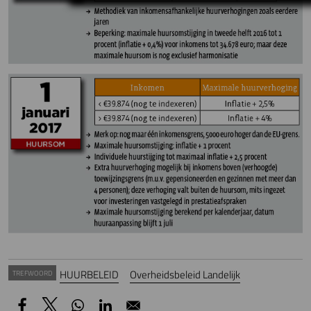
HUURBELEID
Overheidsbeleid Landelijk
TREFWOORD