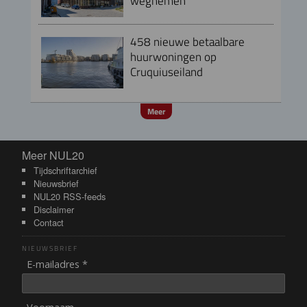
wegnemen
458 nieuwe betaalbare
huurwoningen op
Cruquiuseiland
Meer
Meer NUL20
Meer NUL20
Tijdschriftarchief
Nieuwsbrief
NUL20 RSS-feeds
Disclaimer
Contact
NIEUWSBRIEF
E-mailadres *