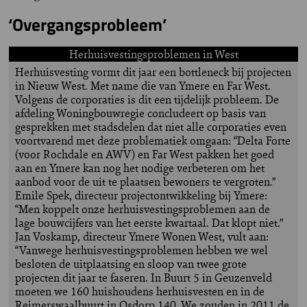
‘Overgangsprobleem’
Herhuisvestingsproblemen in West
Herhuisvesting vormt dit jaar een bottleneck bij projecten
in Nieuw West. Met name die van Ymere en Far West.
Volgens de corporaties is dit een tijdelijk probleem. De
afdeling Woningbouwregie concludeert op basis van
gesprekken met stadsdelen dat niet alle corporaties even
voortvarend met deze problematiek omgaan: “Delta Forte
(voor Rochdale en AWV) en Far West pakken het goed
aan en Ymere kan nog het nodige verbeteren om het
aanbod voor de uit te plaatsen bewoners te vergroten.”
Emile Spek, directeur projectontwikkeling bij Ymere:
“Men koppelt onze herhuisvestingsproblemen aan de
lage bouwcijfers van het eerste kwartaal. Dat klopt niet.”
Jan Voskamp, directeur Ymere Wonen West, vult aan:
“Vanwege herhuisvestingsproblemen hebben we wel
besloten de uitplaatsing en sloop van twee grote
projecten dit jaar te faseren. In Buurt 5 in Geuzenveld
moeten we 160 huishoudens herhuisvesten en in de
Reimerswaalbuurt in Osdorp 140. We zouden in 2011 de