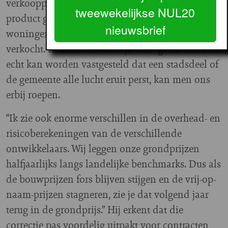
verkoopprijzen. Het is ook een kwestie van je
tweewekelijkse NUL20
product goed positioneren. Waarom zijn alle
nieuwsbrief
woningen in Albatros in Noord binnen een dag
verkocht. Ik denk dan: doe je werk goed. Maar als
echt kan worden vastgesteld dat een stadsdeel of
de gemeente alle lucht eruit perst, kan men ons
erbij roepen.
“Ik zie ook enorme verschillen in de overhead- en
risicoberekeningen van de verschillende
ontwikkelaars. Wij leggen onze grondprijzen
halfjaarlijks langs landelijke benchmarks. Dus als
de bouwprijzen fors blijven stijgen en de vrij-op-
naam-prijzen stagneren, zie je dat volgend jaar
terug in de grondprijs.” Hij erkent dat die
correctie pas voordelig uitpakt voor contracten