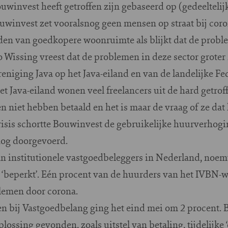
winvest heeft getroffen zijn gebaseerd op (gedeeltelijke
uwinvest zet vooralsnog geen mensen op straat bij cor
den van goedkopere woonruimte als blijkt dat de proble
Wissing vreest dat de problemen in deze sector groter 
eniging Java op het Java-eiland en van de landelijke F
 Java-eiland wonen veel freelancers uit de hard getroffe
 niet hebben betaald en het is maar de vraag of ze dat
isis schortte Bouwinvest de gebruikelijke huurverhogin
nog doorgevoerd.
n institutionele vastgoedbeleggers in Nederland, noem
n ‘beperkt’. Eén procent van de huurders van het IVBN-
lemen door corona.
en bij Vastgoedbelang ging het eind mei om 2 procent. 
ossing gevonden, zoals uitstel van betaling, tijdelijke ‘