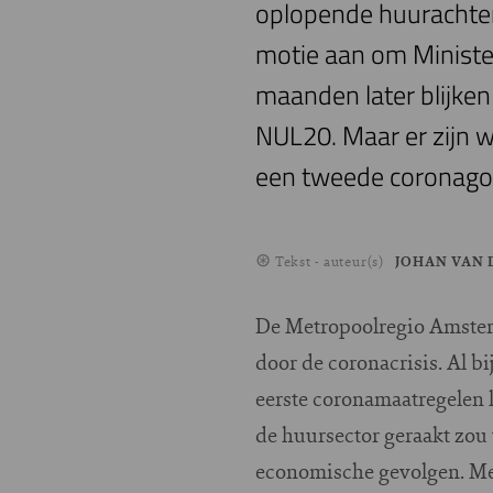
oplopende huurachter
motie aan om Minister
maanden later blijken 
NUL20. Maar er zijn w
een tweede coronagol
Tekst - auteur(s)
JOHAN VAN 
De Metropoolregio Amster
door de coronacrisis. Al b
eerste coronamaatregelen l
de huursector geraakt zou
economische gevolgen. M