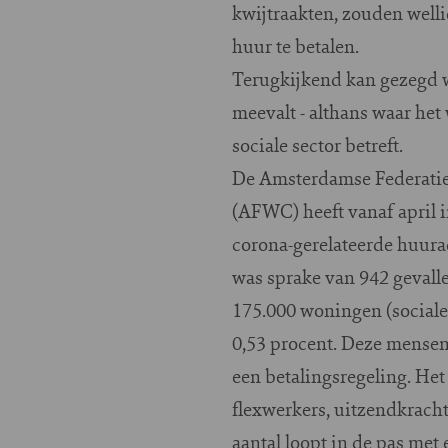
kwijtraakten, zouden well
huur te betalen.
Terugkijkend kan gezegd w
meevalt - althans waar he
sociale sector betreft.
De Amsterdamse Federatie
(AFWC) heeft vanaf april 
corona-gerelateerde huura
was sprake van 942 gevall
175.000 woningen (sociale h
0,53 procent. Deze mensen 
een betalingsregeling. Het
flexwerkers, uitzendkracht
aantal loopt in de pas met 