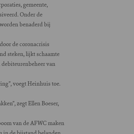
poraties, gemeente,
siveerd. Onder de
m worden benaderd bij
door de coronacrisis
d steken, lijkt schaamte
en debiteurenbeheer van
ing”, voegt Heinhuis toe.
ken”, zegt Ellen Boeser,
 Verboom van de AFWC maken
g in de bijstand belanden