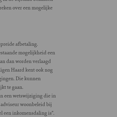
preken over een mogelijke
spreide afbetaling.
bestaande mogelijkheid een
kan dan worden verlaagd
 Eigen Haard kent ook nog
agingen. Die kunnen
kt te gaan.
an een wetswijziging die in
, adviseur woonbeleid bij
el een inkomensdaling is”.