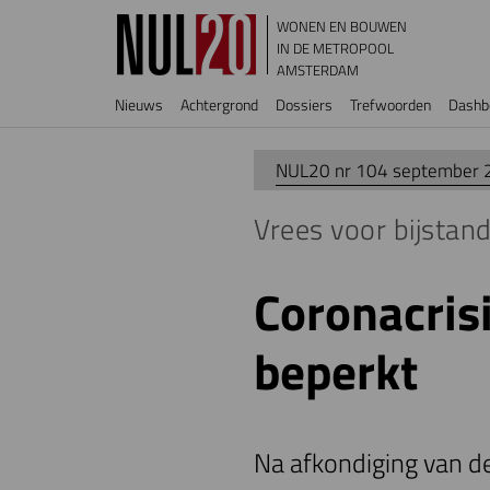
Overslaan en naar de inhoud gaan
WONEN EN BOUWEN
IN DE METROPOOL
AMSTERDAM
Hoofdnavigatie
Nieuws
Achtergrond
Dossiers
Trefwoorden
Dashb
NUL20 nr 104 september 
Vrees voor bijstan
Coronacris
beperkt
Na afkondiging van d