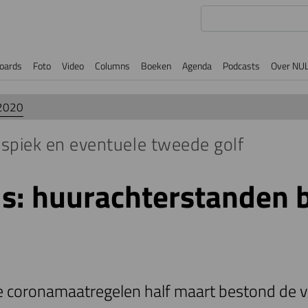
oards
Foto
Video
Columns
Boeken
Agenda
Podcasts
Over NU
2020
dspiek en eventuele tweede golf
is: huurachterstanden b
e coronamaatregelen half maart bestond de v