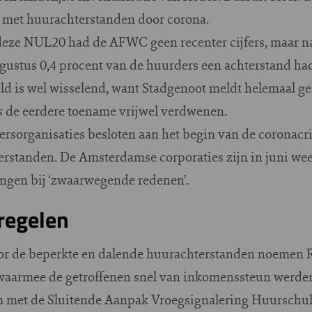
 met huurachterstanden door corona.
 deze NUL20 had de AFWC geen recenter cijfers, maar na
augustus 0,4 procent van de huurders een achterstand ha
ld is wel wisselend, want Stadgenoot meldt helemaal ge
is de eerdere toename vrijwel verdwenen.
rsorganisaties besloten aan het begin van de coronacri
erstanden. De Amsterdamse corporaties zijn in juni w
ngen bij ‘zwaarwegende redenen’.
regelen
oor de beperkte en dalende huurachterstanden noemen 
waarmee de getroffenen snel van inkomenssteun werden
 met de Sluitende Aanpak Vroegsignalering Huurschul