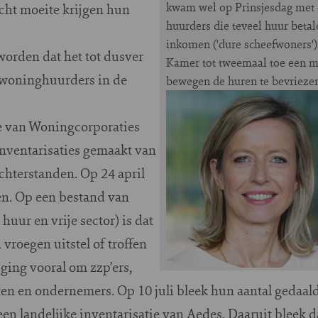
kwam wel op Prinsjesdag met 
icht moeite krijgen hun
huurders die teveel huur betal
inkomen ('dure scheefwoners')
orden dat het tot dusver
Kamer tot tweemaal toe een m
t woninghuurders in de
bewegen de huren te bevriezen
 van Woningcorporaties
inventarisaties gemaakt van
chterstanden. Op 24 april
en. Op een bestand van
uur en vrije sector) is dat
vroegen uitstel of troffen
 ging vooral om zzp’ers,
en en ondernemers. Op 10 juli bleek hun aantal gedaald
een landelijke inventarisatie van Aedes. Daaruit bleek d