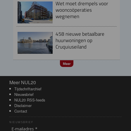
Wet moet drempels voor
wooncoöperaties
wegnemen
458 nieuwe betaalbare
huurwoningen op
Cruquiuseiland
Meer
Meer NUL20
Meer NUL20
Tijdschriftarchief
Nieuwsbrief
NUL20 RSS-feeds
Disclaimer
Contact
NIEUWSBRIEF
E-mailadres *