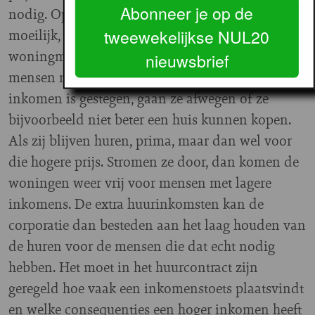
Abonneer je op de
nodig. Op dit moment ligt dat juridisch nog
tweewekelijkse NUL20
moeilijk, maar dit zou wel helpen de
woningmarkt in beweging te brengen. Als
nieuwsbrief
mensen meer huur gaan betalen omdat hun
inkomen is gestegen, gaan ze afwegen of ze
bijvoorbeeld niet beter een huis kunnen kopen.
Als zij blijven huren, prima, maar dan wel voor
die hogere prijs. Stromen ze door, dan komen de
woningen weer vrij voor mensen met lagere
inkomens. De extra huurinkomsten kan de
corporatie dan besteden aan het laag houden van
de huren voor de mensen die dat echt nodig
hebben. Het moet in het huurcontract zijn
geregeld hoe vaak een inkomenstoets plaatsvindt
en welke consequenties een hoger inkomen heeft