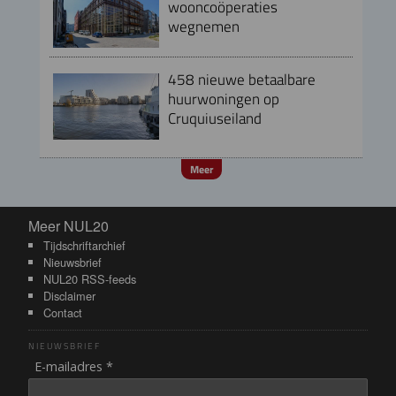
wooncoöperaties
wegnemen
458 nieuwe betaalbare
huurwoningen op
Cruquiuseiland
Meer
Meer NUL20
Meer NUL20
Tijdschriftarchief
Nieuwsbrief
NUL20 RSS-feeds
Disclaimer
Contact
NIEUWSBRIEF
E-mailadres *