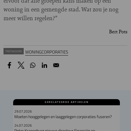
ervoor dat alle groepen kans maken op een
woning in een gemengde stad. Wat zou je nog
meer willen regelen?”
Bert Pots
WONINGCORPORATIES
TREFWOORD
GERELATEERDE ARTIKELEN
29.07.2026
Moeten hooggelegen en laaggelegen corporaties fuseren?
24.07.2026
Peter Kranenburg nieuwe directeur Financiën en