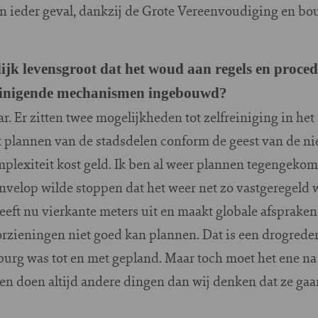
in ieder geval, dankzij de Grote Vereenvoudiging en bo
ijk levensgroot dat het woud aan regels en proced
lfreinigende mechanismen ingebouwd?
ar. Er zitten twee mogelijkheden tot zelfreiniging in het
st plannen van de stadsdelen conform de geest van de 
mplexiteit kost geld. Ik ben al weer plannen tegengeko
nvelop wilde stoppen dat het weer net zo vastgeregeld w
geeft nu vierkante meters uit en maakt globale afsprake
orzieningen niet goed kan plannen. Dat is een drogrede
burg was tot en met gepland. Maar toch moet het ene na
n doen altijd andere dingen dan wij denken dat ze gaa