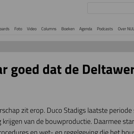
oards
Foto
Video
Columns
Boeken
Agenda
Podcasts
Over NU
ar goed dat de Deltawe
schap zit erop. Duco Stadigs laatste periode s
g krijgen van de bouwproductie. Daarmee star
procedures en wet- en regelgeving die het bo