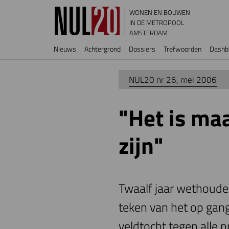
Overslaan en naar de inhoud gaan
WONEN EN BOUWEN
IN DE METROPOOL
AMSTERDAM
Hoofdnavigatie
Nieuws
Achtergrond
Dossiers
Trefwoorden
Dashb
NUL20 nr 26, mei 2006
"Het is ma
zijn"
Twaalf jaar wethouder
teken van het op gan
veldtocht tegen alle 