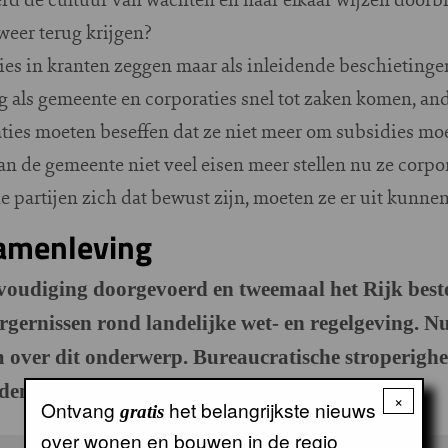
weer terug krijgen?
es in kranten zeggen maar als inleidende beschietinge
ig als gemeente en corporaties snel tot zaken komen, and
ies moeten beseffen dat ze niet meer om subsidies moe
an de gemeente niet veel eisen meer stellen nu ze corp
de partijen zich dat bewust zijn, moeten ze er uit kunne
samenleving
voudiging doorgevoerd en tweemaal het Rijk besto
gernissen rond landelijke wet- en regelgeving. N
over dit onderwerp. Bureaucratische stroperigheid
den.
×
Ontvang
het belangrijkste nieuws
gratis
over wonen en bouwen in de regio