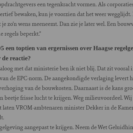
 opdrachtgevers een tegenkracht vormen. Als corporatie
sertief bewaken, kun je voorzien dat het weer wegglijdt.
t je zo’n wens meeneemt. Dan zie je later wel. Een bou
e regels beperkt.”
005 een toptien van ergernissen over Haagse rege
 de reactie?
aloog met dat ministerie ben ik niet blij. Dat zit vooral
an de EPC-norm. De aangekondigde verlaging levert he
 verhoging van de bouwkosten. Daarnaast is de kans gro
n beetje frisse lucht te krijgen. Weg milieuvoordeel. Wi
at laten VROM-ambtenaren minister Dekker in de Kamer
t.
regelgeving aangepast te krijgen. Neem de Wet Geluidhi