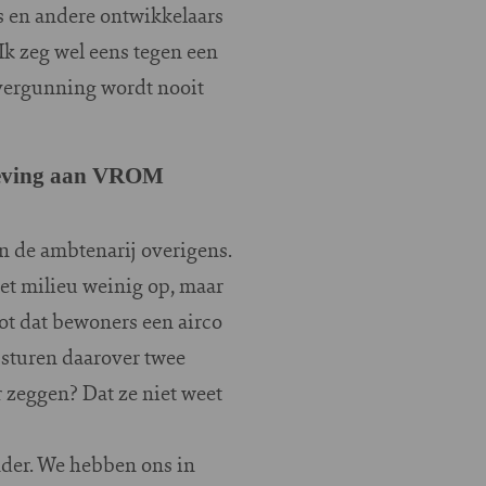
s en andere ontwikkelaars
 Ik zeg wel eens tegen een
wvergunning wordt nooit
lgeving aan VROM
 in de ambtenarij overigens.
t milieu weinig op, maar
ot dat bewoners een airco
j sturen daarover twee
 zeggen? Dat ze niet weet
nder. We hebben ons in