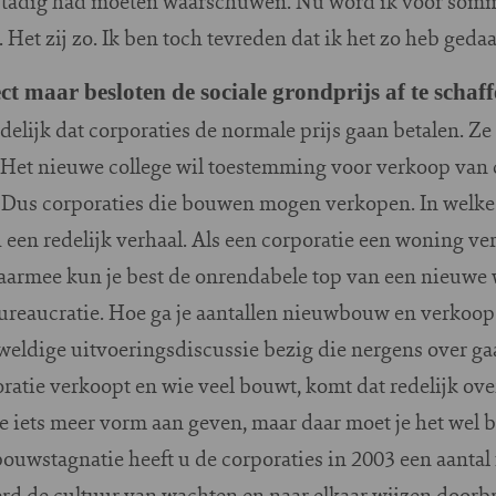
e Stadig had moeten waarschuwen. Nu word ik voor som
Het zij zo. Ik ben toch tevreden dat ik het zo heb gedaa
ect maar besloten de sociale grondprijs af te schaf
jdelijk dat corporaties de normale prijs gaan betalen. Z
 Het nieuwe college wil toestemming voor verkoop van
Dus corporaties die bouwen mogen verkopen. In welk
h een redelijk verhaal. Als een corporatie een woning ve
aarmee kun je best de onrendabele top van een nieuwe
ureaucratie. Hoe ga je aantallen nieuwbouw en verkoop t
weldige uitvoeringsdiscussie bezig die nergens over gaat
ratie verkoopt en wie veel bouwt, komt dat redelijk ove
je iets meer vorm aan geven, maar daar moet je het wel bi
ouwstagnatie heeft u de corporaties in 2003 een aantal
d de cultuur van wachten en naar elkaar wijzen doorbro