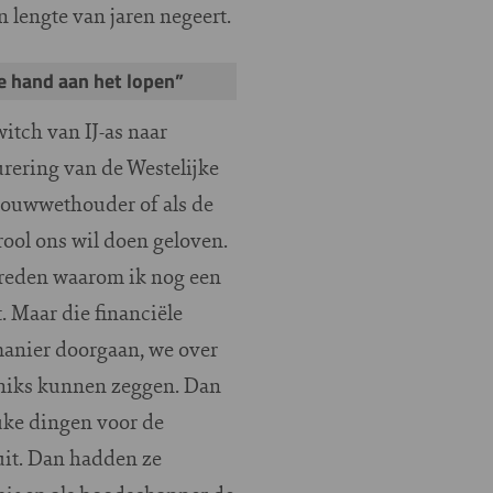
n lengte van jaren negeert.
e hand aan het lopen”
itch van IJ-as naar
urering van de Westelijke
 bouwwethouder of als de
rool ons wil doen geloven.
 reden waarom ik nog een
. Maar die financiële
manier doorgaan, we over
k niks kunnen zeggen. Dan
uke dingen voor de
uit. Dan hadden ze