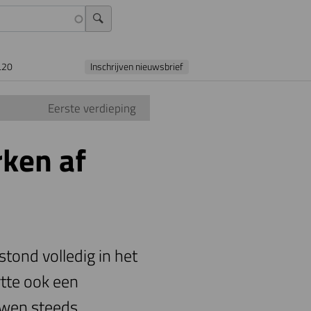
L20
Inschrijven nieuwsbrief
Eerste verdieping
rken af
tond volledig in het
tte ook een
uwen steeds