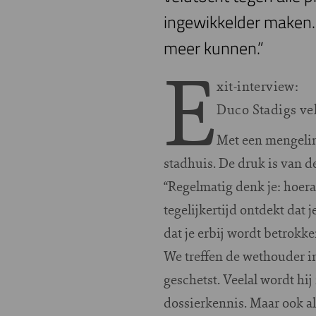
ingewikkelder maken. 
meer kunnen.”
E
xit-interview:
Duco Stadigs ve
Met een mengelin
stadhuis. De druk is van d
“Regelmatig denk je: hoera 
tegelijkertijd ontdekt dat
dat je erbij wordt betrokke
We treffen de wethouder in
geschetst. Veelal wordt hi
dossierkennis. Maar ook a