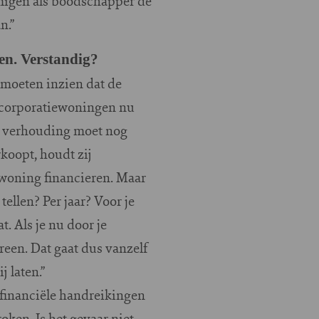
migen als boodschapper de
n.”
fen. Verstandig?
e moeten inzien dat de
 corporatiewoningen nu
e verhouding moet nog
rkoopt, houdt zij
 woning financieren. Maar
ellen? Per jaar? Voor je
. Als je nu door je
reen. Dat gaat dus vanzelf
j laten.”
 financiële handreikingen
ken. Is het gevaar niet