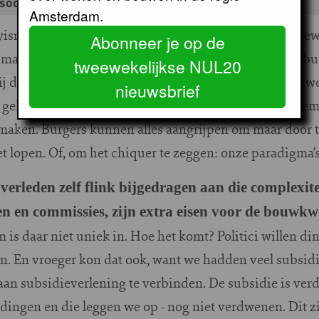
 sociale grondprijs wordt afgeschaft”
Amsterdam.
yisme. Ik zit hier nu twaalf jaar. Als je ziet hoeveel ing
Abonneer je op de
maar door. Toen de Raad van State de plannen van IJburg
tweewekelijkse NUL20
ij de Federatie, dat het maar goed was dat we de Deltaw
nieuwsbrief
gekund in het Nederland van nu. Zo is het. Het is alle
 maken. Burgers kunnen alles aangrijpen om maar door t
et lopen. Of, om het chiquer te zeggen: onze paradigma’s
verleden zelf flink bijgedragen aan die complexite
ten en commissies, zijn extra eisen voor de bouwkwa
is daar niet uniek in. Hoe het komt? Politici willen din
. En vroeger kon dat ook, want we hadden veel subsidie
an subsidieverlening te verbinden. De subsidie is ve
n dingen en die leggen we op - nog niet verdwenen. Dit z