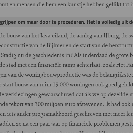
 komt en mensen die hem een kunstje hebben geflikt tot i
grijpen om maar door te procederen. Het is volledig uit d
de bouw van het Java-eiland, de aanleg van IJburg, de sw
econstructie van de Bijlmer en de start van de herstruct
 Stadig nu de geschiedenis in? Als inderdaad de grote
de stad met een financiële ramp achterlaat, zoals Het Pa
ngen van de woningbouwproductie was de belangrijkste
de start bouw van ruim 19.000 woningen ook goed gelukt
de verkiezingen gewaarschuwd dat áls we op dezelfde 
emde tekort van 300 miljoen euro afstevenen. Ik had oo
een iets ander programakkoord geschreven met meer le
adden ze na een paar jaar op financiële problemen gest