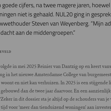
jn goede cijfers, na twee magere jaren, hoew
ingen niet is gehaald. NUL20 ging in gespre
wwethouder Steven van Weyenberg. “Mijn ad
andacht aan de middengroepen.”
NEVELD
olgde in mei 2025 Reinier van Dantzig op en keert va
erug in het nieuwe Amsterdamse College van burgemees
woont en niet kan verhuizen. In 2025 is een stijgende li
ebouwd dan de twee jaar daarvoor. En een aanzienlijk 
eker in dit dossier sta je altijd op de schouders van je
aar tijd voor ‘meer dan tienduizend woningen’ aan invest