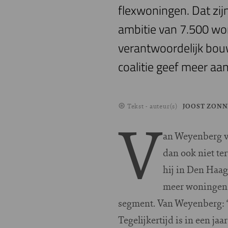
flexwoningen. Dat zi
ambitie van 7.500 won
verantwoordelijk bou
coalitie geef meer a
Tekst - auteur(s)
JOOST ZON
V
an Weyenberg v
dan ook niet t
hij in Den Haag 
meer woningen g
segment. Van Weyenberg: “Z
Tegelijkertijd is in een j