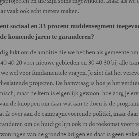
gsprojecten en die zijn soms ingewikkeld. Maar als we
ar vaak ook echt meters maken.”
cent sociaal en 33 procent middensegment toegevo
de komende jaren te garanderen?
ardig lukt om de ambitie die we hebben als gemeente om d
40-40-20 voor nieuwe gebieden en 30-40-30 bij alle tra
 we wel voor fundamentele vragen. Je ziet dat het verev
rlieslatende projecten. De hamvraag is hoe je het verd
misch, maar de kern is eigenlijk gewoon: hoe zorg je erv
van de knoppen om daar wat aan te doen is de program
at ik over aan de campagnevoerende politici, maar daar
eranderen om de huidige lijn ook in de toekomst voort te
 woningen van de grond te krijgen en daar is geen en