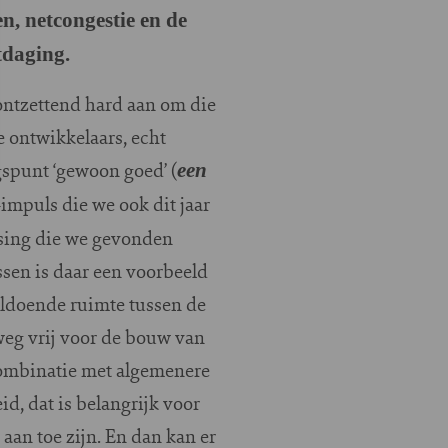
, netcongestie en de
tdaging.
ontzettend hard aan om die
te ontwikkelaars, echt
gspunt ‘gewoon goed’ (
een
-impuls die we ook dit jaar
ossing die we gevonden
sen is daar een voorbeeld
voldoende ruimte tussen de
 weg vrij voor de bouw van
combinatie met algemenere
id, dat is belangrijk voor
aan toe zijn. En dan kan er