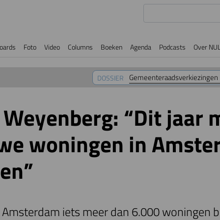
oards
Foto
Video
Columns
Boeken
Agenda
Podcasts
Over NU
Gemeenteraadsverkiezingen
DOSSIER
 Weyenberg: “Dit jaar
uwe woningen in Amst
len”
 Amsterdam iets meer dan 6.000 woningen bi