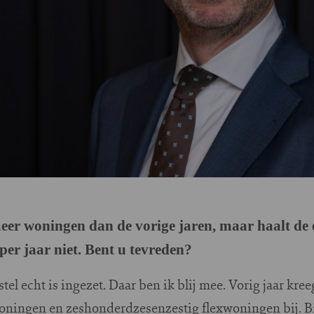
er woningen dan de vorige jaren, maar haalt de e
er jaar niet. Bent u tevreden?
stel echt is ingezet. Daar ben ik blij mee. Vorig jaar k
ingen en zeshonderdzesenzestig flexwoningen bij. Bij 