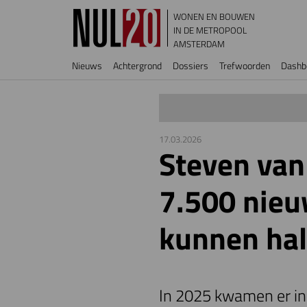
Overslaan en naar de inhoud gaan
WONEN EN BOUWEN
IN DE METROPOOL
AMSTERDAM
Hoofdnavigatie
Nieuws
Achtergrond
Dossiers
Trefwoorden
Dashb
17.03.2026
Steven van
7.500 nie
kunnen ha
In 2025 kwamen er in