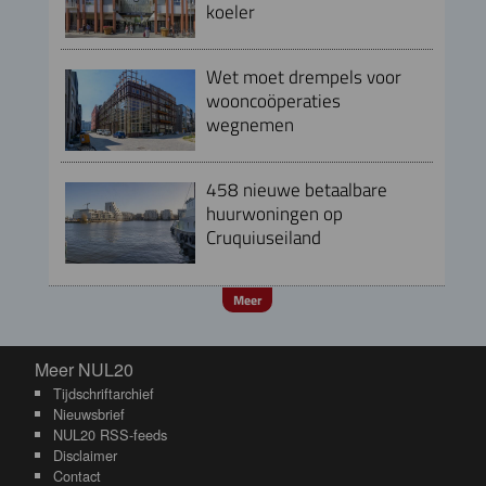
koeler
Wet moet drempels voor
wooncoöperaties
wegnemen
458 nieuwe betaalbare
huurwoningen op
Cruquiuseiland
Meer
Meer NUL20
Meer NUL20
Tijdschriftarchief
Nieuwsbrief
NUL20 RSS-feeds
Disclaimer
Contact