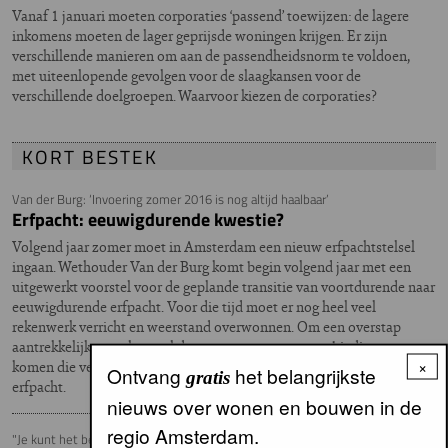
Vanaf 1 januari moeten corporaties ‘passend’ toewijzen: de lagere
inkomens moeten de lager geprijsde woningen krijgen. Er zijn
verschillende manieren om aan de passendheidsnorm te voldoen,
met uiteenlopende gevolgen voor de slaagkansen voor de
verschillende doelgroepen. Waarvoor kiezen de corporaties?
KORT BESTEK
Van der Burg: ‘Invoering zomer 2016 is nog altijd haalbaar’
Erfpacht: eeuwigdurende kwestie?
Volgend jaar zomer moet in Amsterdam een nieuw erfpachtstelsel
ingaan. Wethouder Van der Burg komt begin volgend jaar met een
uitgewerkt voorstel voor de geplande transitie van voortdurende naar
eeuwigdurende erfpacht. Voor die tijd moet er nog heel veel
rekenwerk verricht en weerstand overwonnen. Om een overstap
aantrekkelijk te maken, zal de gemeente met een aanbieding moeten
×
komen die vergelijkbaar is met de prijs van de huidige voortdurende
Ontvang
het belangrijkste
gratis
erfpacht.
nieuws over wonen en bouwen in de
regio Amsterdam.
"Je kunt het beter van je buren horen"