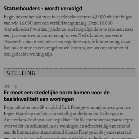
Statushouders - wordt vervolgd
Begin november zaten er in asielzoekerscentra 43.000 vluchtelingen,
van wie 16.000 met een verblijfsvergunning. Deze 16.000
'statushouders' worden geacht zo snel mogelijk door te stromen naar
een 'passende woonvoorziening' in een Nederlandse gemeente.
'Passend' is niet meer per se een reguliere sociale huurwoning, maar
kan ook ruimte in een omgebouwd kantoor, een wooncontainer of
een gedeelde woning zijn.
STELLING
Stelling:
Er moet een stedelijke norm komen voor de
basiskwaliteit van woningen
Begin oktober riep SP-raadslid Erik Flentge woningbouwcorporatie
Eigen Haard op om het achterstallig onderhoud in Kelbergen in
Amsterdam-Zuidoost aan te pakken. De klachteninventarisatie repte
over vocht en schimmel in de woningen en achterstallig onderhoud
aan de buitenzijde. Aansluitend diende Flentge in de gemeenteraad
een motie in om te komen tot een stedelijke onderhoudsnorm en een