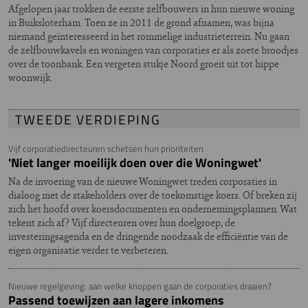
Afgelopen jaar trokken de eerste zelfbouwers in hun nieuwe woning
in Buiksloterham. Toen ze in 2011 de grond afnamen, was bijna
niemand geïnteresseerd in het rommelige industrieterrein. Nu gaan
de zelfbouwkavels en woningen van corporaties er als zoete broodjes
over de toonbank. Een vergeten stukje Noord groeit uit tot hippe
woonwijk.
TWEEDE VERDIEPING
Vijf corporatiedirecteuren schetsen hun prioriteiten
'Niet langer moeilijk doen over die Woningwet'
Na de invoering van de nieuwe Woningwet treden corporaties in
dialoog met de stakeholders over de toekomstige koers. Of breken zij
zich het hoofd over koersdocumenten en ondernemingsplannen. Wat
tekent zich af? Vijf directeuren over hun doelgroep, de
investeringsagenda en de dringende noodzaak de efficiëntie van de
eigen organisatie verder te verbeteren.
Nieuwe regelgeving: aan welke knoppen gaan de corporaties draaien?
Passend toewijzen aan lagere inkomens