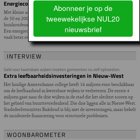
Energiecoach is blijvertje
Abonneer je op de
Met kleine aanpassingen in gedrag en woning kun je al gauw tussen
tweewekelijkse NUL20
de 50 en 200 euro besparen aan energiekosten. Toch staan veel
huishoudens daar niet bij stil, ook niet de armste bevolkingsgroepen.
nieuwsbrief
Een energiecoach kan het verschil maken. Want de boodschap komt
vaak beter over als je die van de buren hoort.
INTERVIEW
Geld voor kwetsbare wijken moeten gemeenten nu zelf ophoesten.
Extra leefbaarheidsinvesteringen in Nieuw-West
Het huidige Amsterdamse college heeft 16 miljoen euro beschikbaar
om de leefbaarheid in kwetsbare wijken te verbeteren. De eerste 4
miljoen gaat naar de drie wijken in de stad die het slechtst scoren op
het gebied van buurttevredenheid. Die drie liggen alle in Nieuw-West.
Stadsdeelvoorzitter Baâdoud is blij met de investeringen, maar hekelt
de incidentele financiering voor structurele problemen.
WOONBAROMETER