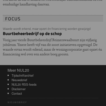
eenduidige handhaving daarvan.
FOCUS
Waarde wordt erkend, maar opzet én financiering worden gewijzigd
Buurtbeheerbedrijf op de schop
Vorig jaar vierde Buurtbeheerdrijf Reimerswaalbuurt zijn vijfjarig
jubileum. Ymere heeft vijf van dit soort initiatieven opgetuigd. De
waarde ervan wordt erkend, maar de woningcorporatie gaat opzet én
financiering wel over een andere boeg gooien.
Meer NUL20
Meer NUL20
Tijdschriftarchief
Nieuwsbrief
NUL20 RSS-feeds
Disclaimer
Contact
NIEUWSBRIEF