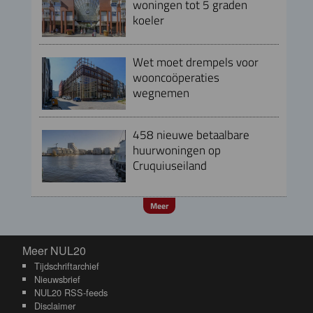
woningen tot 5 graden
koeler
Wet moet drempels voor
wooncoöperaties
wegnemen
458 nieuwe betaalbare
huurwoningen op
Cruquiuseiland
Meer
Meer NUL20
Meer NUL20
Tijdschriftarchief
Nieuwsbrief
NUL20 RSS-feeds
Disclaimer