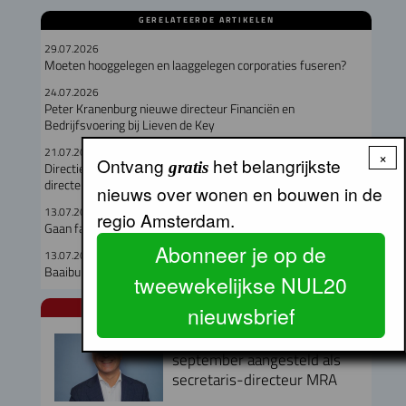
GERELATEERDE ARTIKELEN
29.07.2026
Moeten hooggelegen en laaggelegen corporaties fuseren?
24.07.2026
Peter Kranenburg nieuwe directeur Financiën en
Bedrijfsvoering bij Lieven de Key
21.07.2026
×
Ontvang
het belangrijkste
gratis
Directieteam Eigen Haard compleet met twee nieuwe
directeuren
nieuws over wonen en bouwen in de
13.07.2026
regio Amsterdam.
Gaan fabriekswoningen het woningtekort lenigen?
Abonneer je op de
13.07.2026
Baaibuurt West moet eigenzinnige woon-werkwijk worden
tweewekelijkse NUL20
nieuwsbrief
NUL20 NIEUWS
Armand van de Laar per 1
september aangesteld als
secretaris-directeur MRA