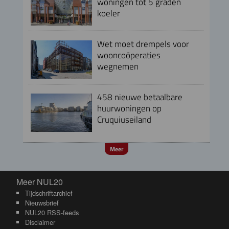
woningen tot 5 graden
koeler
Wet moet drempels voor
wooncoöperaties
wegnemen
458 nieuwe betaalbare
huurwoningen op
Cruquiuseiland
Meer
Meer NUL20
Meer NUL20
Tijdschriftarchief
Nieuwsbrief
NUL20 RSS-feeds
Disclaimer