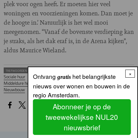
plek voor ogen heeft. Er moeten hier veel
woningen en voorzieningen komen. Dan moet je
de hoogte in.’ Natuurlijk is het wel mooi
meegenomen. “Vanaf de bovenste verdieping kan
je straks, als het dak eraf is, in de Arena kijken”,
aldus Maurice Wieland.
TREFWOORDEN
×
Ontvang
het belangrijkste
Sociale huur
Vrijesectorhuur
METROPOOLREGIO - MRA
gratis
Middeldure huur
Stadsdeel Zuidoost
WONINGPRODUCTIE
nieuws over wonen en bouwen in de
Nieuwbouw
regio Amsterdam.
Abonneer je op de
tweewekelijkse NUL20
nieuwsbrief