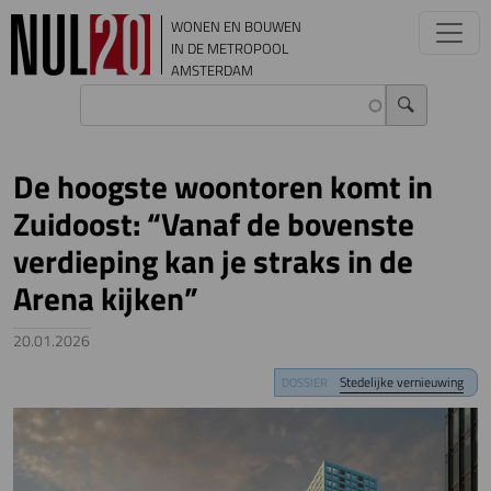
Overslaan en naar de inhoud gaan
WONEN EN BOUWEN
IN DE METROPOOL
AMSTERDAM
De hoogste woontoren komt in
Zuidoost: “Vanaf de bovenste
verdieping kan je straks in de
Arena kijken”
20.01.2026
Image
Stedelijke vernieuwing
DOSSIER