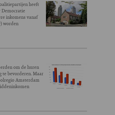
litiepartijen heeft
r Democratie
ere inkomens vanaf
9) worden
ceerden om de huren
ng te bevorderen. Maar
poolregio Amsterdam
 middeninkomen