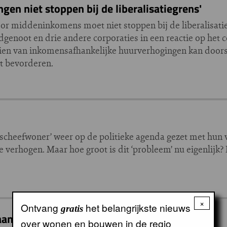
en niet stoppen bij de liberalisatiegrens'
r middeninkomens moet niet stoppen bij de liberalisatie
dgenoot en drie andere corporaties in een reactie op het 
eien van inkomensafhankelijke huurverhogingen kan door
t bevorderen.
‘scheefwoner’ weer op de politieke agenda gezet met hu
e verhogen. Maar hoe groot is dit ‘probleem’ nu eigenlijk?
×
Ontvang
het belangrijkste nieuws
gratis
 aanpak scheefwonen
over wonen en bouwen in de regio