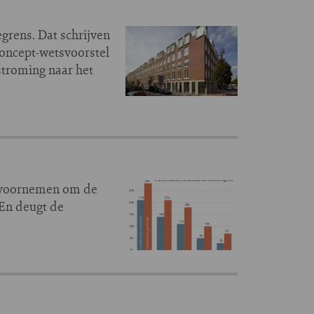
grens. Dat schrijven
concept-wetsvoorstel
stroming naar het
n voornemen om de
 En deugt de