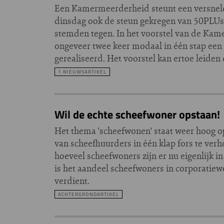
Een Kamermeerderheid steunt een versnelde
dinsdag ook de steun gekregen van 50PLUs
stemden tegen. In het voorstel van de Ka
ongeveer twee keer modaal in één stap een
gerealiseerd. Het voorstel kan ertoe leiden
1 NIEUWSARTIKEL
Wil de echte scheefwoner opstaan!
Het thema 'scheefwonen' staat weer hoog op
van scheefhuurders in één klap fors te ver
hoeveel scheefwoners zijn er nu eigenlijk
is het aandeel scheefwoners in corporatie
verdient.
ACHTERGRONDARTIKEL