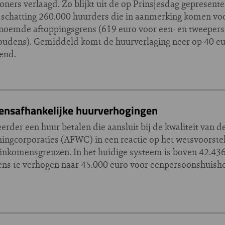
ers verlaagd. Zo blijkt uit de op Prinsjesdag gepresent
r schatting 260.000 huurders die in aanmerking komen voo
genoemde aftoppingsgrens (619 euro voor een- en tweepe
oudens). Gemiddeld komt de huurverlaging neer op 40 e
end.
ensafhankelijke huurverhogingen
der een huur betalen die aansluit bij de kwaliteit van d
ingcorporaties (AFWC) in een reactie op het wetsvoorstel
 inkomensgrenzen. In het huidige systeem is boven 42.43
grens te verhogen naar 45.000 euro voor eenpersoonshuis