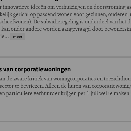
 innovatieve ideeën om verhuizingen en doorstroming aa
elijk gericht op passend wonen voor gezinnen, ouderen, r
(scheefwonen). De subsidieregeling is onderdeel van het 
 kan onder andere worden aangevraagd door bewonersini
 die…
meer
rs van corporatiewoningen
an de zware kritiek van woningcorporaties en toezichtho
esector te bevriezen. Alleen de huren van corporatiewoni
n particuliere verhuurder krijgen per 1 juli wel te maken