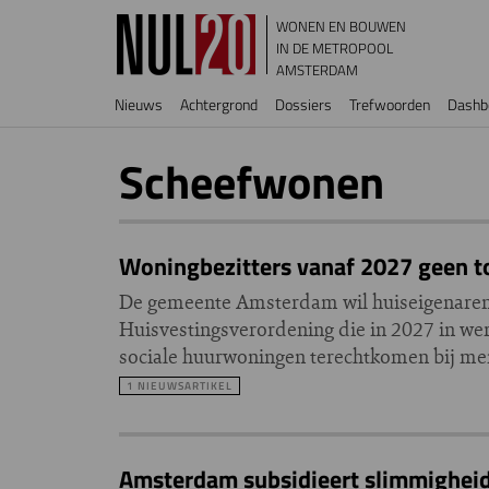
Overslaan en naar de inhoud gaan
WONEN EN BOUWEN
IN DE METROPOOL
AMSTERDAM
Hoofdnavigatie
Nieuws
Achtergrond
Dossiers
Trefwoorden
Dashb
Scheefwonen
Woningbezitters vanaf 2027 geen t
De gemeente Amsterdam wil huiseigenaren ui
Huisvestingsverordening die in 2027 in we
sociale huurwoningen terechtkomen bij me
1 NIEUWSARTIKEL
Amsterdam subsidieert slimmigheid