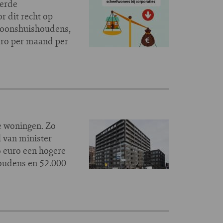
eerde
r dit recht op
rsoonshuishoudens,
uro per maand per
e woningen. Zo
 van minister
6 euro een hogere
houdens en 52.000