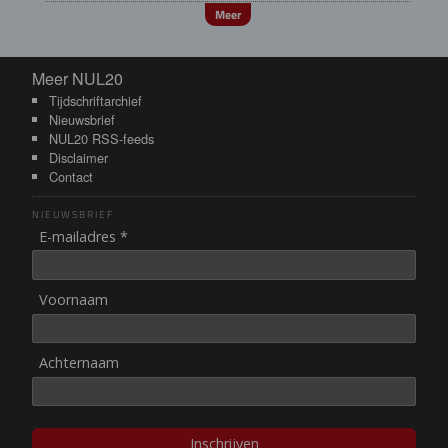
Meer
Meer NUL20
Meer NUL20
Tijdschriftarchief
Nieuwsbrief
NUL20 RSS-feeds
Disclaimer
Contact
NIEUWSBRIEF
E-mailadres *
Voornaam
Achternaam
Inschrijven