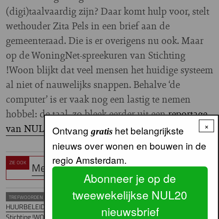
(digi)taalvaardig zijn? Daar komt hulp voor, stelt
wethouder Zita Pels in een brief aan de
gemeenteraad. Die is er overigens nu ook. Maar
op de WoningNet-spreekuren van Stichting
!Woon blijkt dat veel mensen het huidige systeem
al niet of nauwelijks snappen. Behalve ‘de
computer’ is er vaak nog een lastig te nemen
hobbel: de taal, zo bleek eerder uit een
reportage
×
van NUL20
.
Ontvang
het belangrijkste
gratis
nieuws over wonen en bouwen in de
regio Amsterdam.
ZIE OOK
Meer uitleg over het nieuwe systeem
Abonneer je op de
tweewekelijkse NUL20
TREFWOORDEN
HUURBELEID
Huurders/bewonerszaken en -ondersteuning
nieuwsbrief
Stichting !WOON