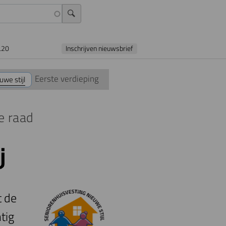
L20
Inschrijven nieuwsbrief
Eerste verdieping
we stijl
e raad
j
 de
tig