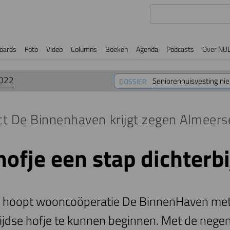
oards
Foto
Video
Columns
Boeken
Agenda
Podcasts
Over NU
2022
Seniorenhuisvesting nieu
DOSSIER
ct De Binnenhaven krijgt zegen Almeers
hofje een stap dichterbi
4 hoopt wooncoöperatie De BinnenHaven met
ijdse hofje te kunnen beginnen. Met de negen