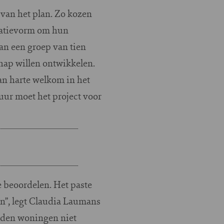
 van het plan. Zo kozen
ratievorm om hun
an een groep van tien
ap willen ontwikkelen.
an harte welkom in het
uur moet het project voor
e beoordelen. Het paste
en”, legt Claudia Laumans
rden woningen niet