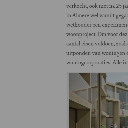
verkocht, ook niet na 25 j
in Almere wel vanuit gega
wethouder een experimente
woonproject. Om voor dez
aantal eisen voldoen, zoa
uitponden van woningen en
woningcorporaties. Alle in
Image