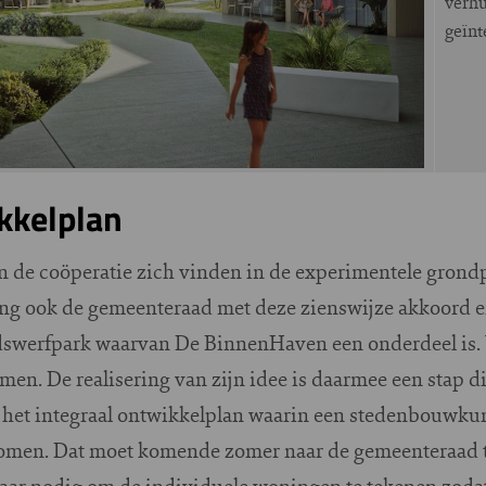
verh
geïnt
kkelplan
 de coöperatie zich vinden in de experimentele grondp
ng ook de gemeenteraad met deze zienswijze akkoord en
dswerfpark waarvan De BinnenHaven een onderdeel is. V
men. De realisering van zijn idee is daarmee een stap 
 het integraal ontwikkelplan waarin een stedenbouwkun
nomen. Dat moet komende zomer naar de gemeenteraad to
jaar nodig om de individuele woningen te tekenen zoda