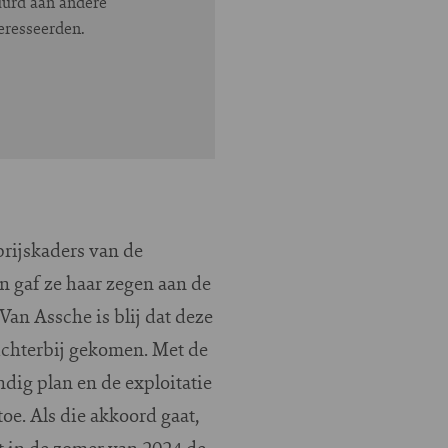
uurd aan andere
eresseerden.
rijskaders van de
 gaf ze haar zegen aan de
an Assche is blij dat deze
dichterbij gekomen. Met de
dig plan en de exploitatie
e. Als die akkoord gaat,
t in de zomer van 2024 de