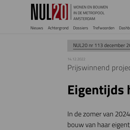
Overslaan en naar de inhoud gaan
WONEN EN BOUWEN
IN DE METROPOOL
AMSTERDAM
Hoofdnavigatie
Nieuws
Achtergrond
Dossiers
Trefwoorden
Dashb
NUL20 nr 113 december 
14.12.2022
Prijswinnend proje
Eigentijds 
In de zomer van 202
bouw van haar eigent