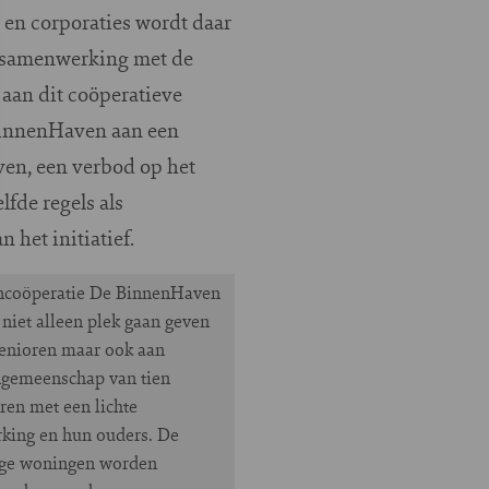
s en corporaties wordt daar
e samenwerking met de
aan dit coöperatieve
BinnenHaven aan een
ven, een verbod op het
fde regels als
 het initiatief.
coöperatie De BinnenHaven
niet alleen plek gaan geven
enioren maar ook aan
gemeenschap van tien
ren met een lichte
king en hun ouders. De
ige woningen worden