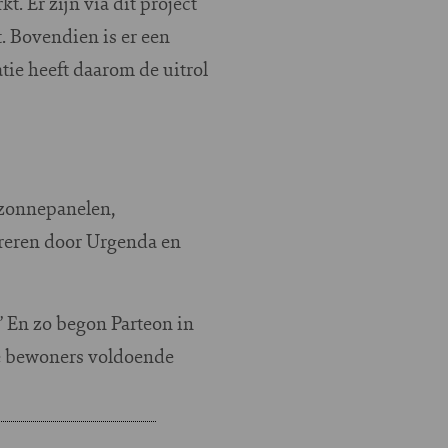
. Er zijn via dit project
 Bovendien is er een
tie heeft daarom de uitrol
 zonnepanelen,
ireren door Urgenda en
 En zo begon Parteon in
de bewoners voldoende