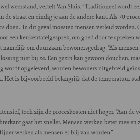
 wel weerstand, vertelt Van Sluis. “Traditioneel wordt e
n de straat en eindig je aan de andere kant. Als 70 proc
rs doen.” In dit geval moesten mensen verleid worden. 
voor een keukentafelgesprek, om goed door te spreken wa
agt namelijk om duurzaam bewonersgedrag. “Als mensen 
plossing niet bij ze. Een gezin kan gewoon douchen, maar
ing wordt opgeleverd, worden bewoners uitgebreid geïns
 Het is bijvoorbeeld belangrijk dat de temperatuur stabie
tensief, toch zijn de proceskosten niet hoger. “Aan de v
hterkant gaat het sneller. Mensen werken beter mee en zo
fijner werken als mensen er blij van worden.”