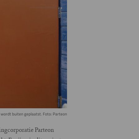
ordt buiten geplaatst. Foto: Parteon
ningcorporatie Parteon