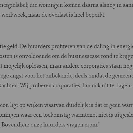
energielabel; die woningen komen daarna alsnog in aa
n werkweek, maar de overlast is heel beperkt.
ie geld. De huurders profiteren van de daling in energ
osten is onvoldoende om de businesscase rond te krijg
ogelijk oplossen, maar andere corporaties staan nog ni
ge angst voor het onbekende, deels omdat de gemeent
wachten. Wij proberen corporaties dan ook uit te dagen:
teon ligt op wijken waarvan duidelijk is dat er geen w
ingen waar een toekomstig warmtenet niet is uitgeslo
n. Bovendien: onze huurders vragen erom.”