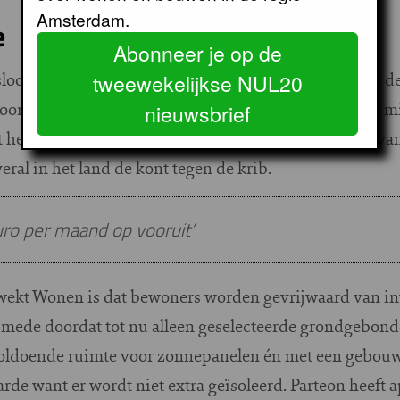
Amsterdam.
e
Abonneer je op de
oos worden zo simpel zijn? Kennen we niet allemaal de
tweewekelijkse NUL20
ord of Overwhere-Zuid in Purmerend? Bij deze met mil
nieuwsbrief
 het aardgasvrij maken om allerlei redenen moeilijk va
ral in het land de kont tegen de krib.
ro per maand op vooruit’
wekt Wonen is dat bewoners worden gevrijwaard van inv
ukt mede doordat tot nu alleen geselecteerde grondgebo
ldoende ruimte voor zonnepanelen én met een gebouwsc
rde want er wordt niet extra geïsoleerd. Parteon heeft 