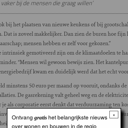
 vaker bij de mensen die graag willen’
 bij het plaatsen van nieuwe keukens of bij grootschal
 Dat is zoveel makkelijker. Dan zien de buren hoe fijn h
naarschap; mensen hebben er zelf voor gekozen.”
ie intrinsiek gemotiveerd zijn om de klimaatdoelen te ha
 minder. “Mensen wil gewoon bewijs zien. Het kantelp
energiebedrijf kwam en duidelijk werd dat het echt voor
d minstens 50 euro per maand op vooruit, ondanks de 
llaties. De gasrekening valt geheel weg en de elektricit
 je als corporatie eerst denkt dat verduurzaming ten ko
investeringen daarnaartoe gaan, blijkt nu dat je verduu
×
Ontvang
het belangrijkste nieuws
gratis
heid.”
over wonen en bouwen in de regio