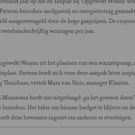
eeënhalf jaar op dat de aanpak bij ‘Opgewekt Wonen’ werkt
rteon-huurders aardgasvrij en energiezuinig gemaakt.
jfeld aangezwengeld door de hoge gasprijzen. De corpora
 tweehonderdvijftig woningen per jaar.
Opgewekt Wonen uit het plaatsen van een warmtepomp,
eplaat. Parteon heeft zich voor deze aanpak laten insp
Thuisbaas, vertelt Mara van Sluis, manager Klanten.
 Minnesma heeft ons uitgedaagd: ga het gewoon doen!”
e huurders. Het lukte om binnen budget te blijven en 
heeft deze bewoners ingezet om anderen te overtuigen.