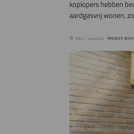
koplopers hebben bew
aardgasvrij wonen, z
Tekst - auteur(s)
WENDY KOO
Image