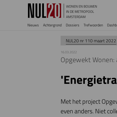
Overslaan en naar de inhoud gaan
WONEN EN BOUWEN
IN DE METROPOOL
AMSTERDAM
Hoofdnavigatie
Nieuws
Achtergrond
Dossiers
Trefwoorden
Dashb
NUL20 nr 110 maart 2022
16.03.2022
Opgewekt Wonen: a
'Energietra
Met het project Opge
even anders. Niet coll