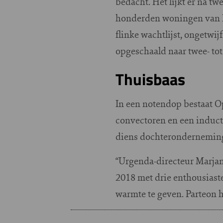
bedacht. Het lijkt er na tw
honderden woningen van Pa
flinke wachtlijst, ongetwi
opgeschaald naar twee- tot
Thuisbaas
In een notendop bestaat 
convectoren en een inducti
diens dochteronderneming 
“Urgenda-directeur Marjan
2018 met drie enthousiast
warmte te geven. Parteon 