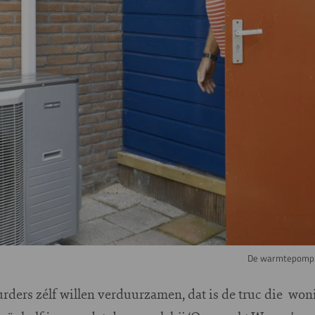
De warmtepomp w
urders zélf willen verduurzamen, dat is de truc die wo