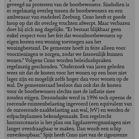
geveegd na protesten van de bootbewoners. Sindsdien is
er regelmatig overleg tussen de bootbewoners en een
ambtenaar van stadsdeel Zeeburg. Cuno heeft er goede
hoop op dat dit overleg vruchten afwerpt. Maar verbazen
doet hij zich nog dagelijks. “Er bestaat blijkbaar geen
enkel respect voor het feit dat woonbootbewoners op
eigen kosten een woning toevoegen aan het
woningbestand. De gemeente hoeft in feite alleen voor
voorzieningen te zorgen, zodat we fatsoenlijk kunnen
wonen.” Volgens Cuno worden beleidsafspraken
regelmatig geschonden. “Onderzoek van jaren geleden
wees uit dat de kosten voor het wonen op een boot niet
lager zijn en mogelijk zelfs hoger dan voor wonen op de
wal. De gemeenteraad besloot dan ook dat de kosten
voor de bootbewoners slechts met de inflatie mee
zouden stijgen. Desondanks werd in 1996 toch opeens de
roerende-ruimtenbelasting ingevoerd (een equivalent van
de onroerende-zaakbelasting aan wal, JvV) en werden de
erfpachtplannen bekendgemaakt. Een regelrecht
horrorscenario is het plan om ligplaatsvergunningen niet
langer overdraagbaar te maken. Dan wordt een schip
onverkoopbaar.” Spijt heeft Cuno niet van de rigoureuze