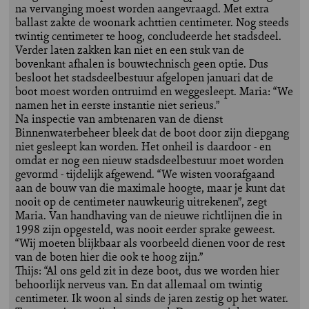
na vervanging moest worden aangevraagd. Met extra
ballast zakte de woonark achttien centimeter. Nog steeds
twintig centimeter te hoog, concludeerde het stadsdeel.
Verder laten zakken kan niet en een stuk van de
bovenkant afhalen is bouwtechnisch geen optie. Dus
besloot het stadsdeelbestuur afgelopen januari dat de
boot moest worden ontruimd en weggesleept. Maria: “We
namen het in eerste instantie niet serieus.”
Na inspectie van ambtenaren van de dienst
Binnenwaterbeheer bleek dat de boot door zijn diepgang
niet gesleept kan worden. Het onheil is daardoor - en
omdat er nog een nieuw stadsdeelbestuur moet worden
gevormd - tijdelijk afgewend. “We wisten voorafgaand
aan de bouw van die maximale hoogte, maar je kunt dat
nooit op de centimeter nauwkeurig uitrekenen”, zegt
Maria. Van handhaving van de nieuwe richtlijnen die in
1998 zijn opgesteld, was nooit eerder sprake geweest.
“Wij moeten blijkbaar als voorbeeld dienen voor de rest
van de boten hier die ook te hoog zijn.”
Thijs: “Al ons geld zit in deze boot, dus we worden hier
behoorlijk nerveus van. En dat allemaal om twintig
centimeter. Ik woon al sinds de jaren zestig op het water.