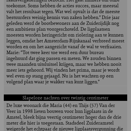
toekomst. Soms hebben de acties succes, maar meestal
valt het resultaat tegen. Wat wel opvalt is dat de meeste
bestuurders weinig kennis van zaken hebben.” Drie jaar
geleden werd de bootbewoners aan de Zuiderijdijk nog
een ambitieus plan voorgeschoteld. De ligplaatsen
moesten worden heringericht om riolering aan te kunnen
leggen, omdat het Amsterdam-Rijnkanaal verbreed moest
worden en om het aangezicht vanaf de wal te verfraaien.
Marie: “Tot twee keer toe werd een duur bureau
ingehuurd dat ging passen en meten. We zouden binnen
twee maanden uitsluitsel krijgen, maar we hebben nooit
meer iets gehoord. Wij vinden het prima, maar je wordt
wel even op stang gejaagd. Nu is het wachten op een
volgend plan waar je wakker van kunt liggen.”
Slapeloze nachten over twintig centimeter
De luxe woonark die Maria (44) en Thijs (57) Van der
Veer in 1998 lieten bouwen voor hun ligplaats in de
Amstel, bleek bijna veertig centimeter hoger dan de drie
meter die hier is toegestaan. Stadsdeel Zuideramstel
weigerde het echtpaar de nieuwe ligplaatsvergunning die