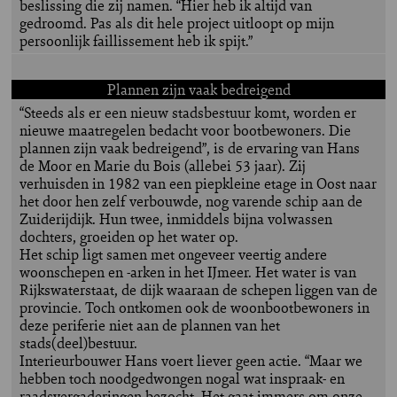
beslissing die zij namen. “Hier heb ik altijd van
gedroomd. Pas als dit hele project uitloopt op mijn
persoonlijk faillissement heb ik spijt.”
Plannen zijn vaak bedreigend
“Steeds als er een nieuw stadsbestuur komt, worden er
nieuwe maatregelen bedacht voor bootbewoners. Die
plannen zijn vaak bedreigend”, is de ervaring van Hans
de Moor en Marie du Bois (allebei 53 jaar). Zij
verhuisden in 1982 van een piepkleine etage in Oost naar
het door hen zelf verbouwde, nog varende schip aan de
Zuiderijdijk. Hun twee, inmiddels bijna volwassen
dochters, groeiden op het water op.
Het schip ligt samen met ongeveer veertig andere
woonschepen en -arken in het IJmeer. Het water is van
Rijkswaterstaat, de dijk waaraan de schepen liggen van de
provincie. Toch ontkomen ook de woonbootbewoners in
deze periferie niet aan de plannen van het
stads(deel)bestuur.
Interieurbouwer Hans voert liever geen actie. “Maar we
hebben toch noodgedwongen nogal wat inspraak- en
raadsvergaderingen bezocht. Het gaat immers om onze