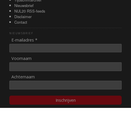
Nieuwsbrief
NUL20 RSS-feeds
Disclaimer
Contact
NIEUWSBRIEF
E-mailadres *
Voornaam
Achternaam
Inschrijven
© NUL20, 2002-heden,
auteursrechten/disclaimer
Stichting NUL20 heeft de
ANBI-status
.
Image