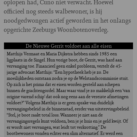
oplopen had, Cuno niet verwacht. Hoewel
officieel nog steeds walbewoner, is hij
noodgedwongen actief geworden in het onlangs
opgerichte Zeeburgs Woonbotenoverleg.
De Nieuwe Gerrit voldoet aan alle eisen
Matthijs Vermaat en Maria Dijkstra hebben sinds 1985 een
ligplaats in de Singel. Hun vorige boot, de Gerrit, was hard aan
vervanging toe. Financieel geen enkel probleem, vertelt de 45-
jarige advocaat Matthijs: “Een hypotheek heb je zo. De
moeilijkheden ontstaan zodra je op de Welstandscommissie stuit.
Op zich is het prima dat er eisen worden gesteld aan schepen
binnen de grachtengordel. Maar waar vind je zo makkelijk een ‘van
origine varend schip’ dat ook nog eens aan de vereiste afmetingen
voldoet?” Volgens Matthijs is er geen sprake van duidelijk
vervangingsbeleid in de binnenstad, eerder van uitstervingsbeleid.
“Stel, je boot raakt total loss. Wanneer je niet aan de
vervangingsregels kunt voldoen, ben je je huis en je geld kwijt. Of
er wordt niet vervangen, wat leidt tot verkrotting.” De
bootbewoners vonden echter een slim alternatief. Er werd een