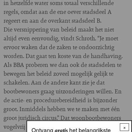
in hetzelfde water soms totaal verschillende
regels, omdat aan de ene oever stadsdeel A
regeert en aan de overkant stadsdeel B.
Die versnippering van beleid maakt het niet
altijd even eenvoudig, vindt Schroth. “Je moet
ervoor waken dat de zaken te ondoorzichtig
worden. Dat gaat ten koste van de handhaving.
Als BBA proberen we dan ook de stadsdelen te
bewegen het beleid zoveel mogelijk gelijk te
schakelen. Aan de andere kant zie je dat
bootbewoners graag uitzonderingen willen. En
de actie- en procedurebereidheid is bijzonder
groot. Inmiddels hebben we te maken met één
groot juridisch circus.” Dat woonbootbewoners
vogelvrij zouden zijn vindt Schroth “grote onzin”.
×
Ontvang
het belangrijkste
gratis