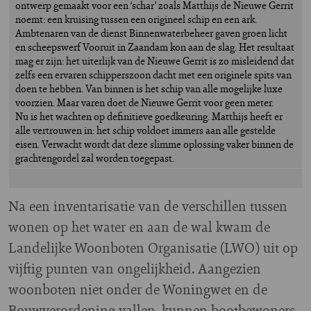
ontwerp gemaakt voor een ‘schar’ zoals Matthijs de Nieuwe Gerrit
noemt: een kruising tussen een origineel schip en een ark.
Ambtenaren van de dienst Binnenwaterbeheer gaven groen licht
en scheepswerf Vooruit in Zaandam kon aan de slag. Het resultaat
mag er zijn: het uiterlijk van de Nieuwe Gerrit is zo misleidend dat
zelfs een ervaren schipperszoon dacht met een originele spits van
doen te hebben. Van binnen is het schip van alle mogelijke luxe
voorzien. Maar varen doet de Nieuwe Gerrit voor geen meter.
Nu is het wachten op definitieve goedkeuring. Matthijs heeft er
alle vertrouwen in: het schip voldoet immers aan alle gestelde
eisen. Verwacht wordt dat deze slimme oplossing vaker binnen de
grachtengordel zal worden toegepast.
Na een inventarisatie van de verschillen tussen
wonen op het water en aan de wal kwam de
Landelijke Woonboten Organisatie (LWO) uit op
vijftig punten van ongelijkheid. Aangezien
woonboten niet onder de Woningwet en de
Bouwverordening vallen, kunnen bootbewoners