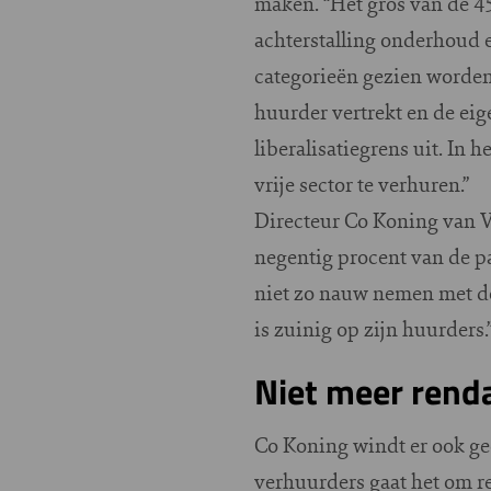
maken. “Het gros van de 45
achterstalling onderhoud 
categorieën gezien worden
huurder vertrekt en de ei
liberalisatiegrens uit. In 
vrije sector te verhuren.”
Directeur Co Koning van V
negentig procent van de pa
niet zo nauw nemen met de
is zuinig op zijn huurders.
Niet meer rend
Co Koning windt er ook ge
verhuurders gaat het om r