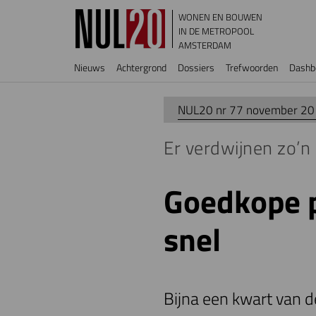
Overslaan en naar de inhoud gaan
WONEN EN BOUWEN
IN DE METROPOOL
AMSTERDAM
Hoofdnavigatie
Nieuws
Achtergrond
Dossiers
Trefwoorden
Dashb
NUL20 nr 77 november 2
Er verdwijnen zo’n
Goedkope p
snel
Bijna een kwart van 