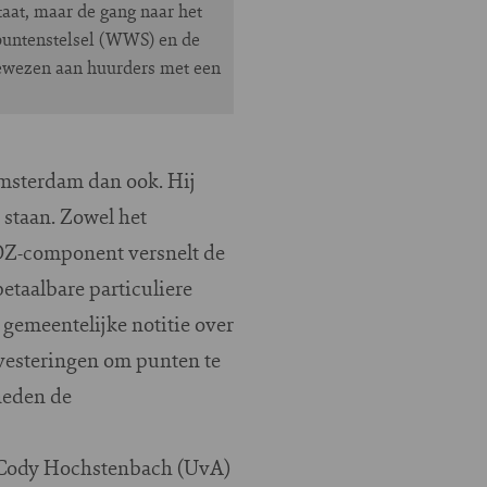
taat, maar de gang naar het
 puntenstelsel (WWS) en de
gewezen aan huurders met een
Amsterdam dan ook. Hij
 staan. Zowel het
WOZ-component versnelt de
etaalbare particuliere
 gemeentelijke notitie over
nvesteringen om punten te
neden de
af Cody Hochstenbach (UvA)