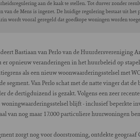
heidsregulering aan de kaak te stellen. Tot dusver zonder resul
 van de Mens is ingezet. De huidige regulering bestaat uit het
arin wordt vooral geregeld dat goedkope woningen worden toe
cludeert Bastiaan van Perlo van de Huurdersvereniging 
u er opnieuw veranderingen in het huurbeleid op stapel
satiegrens als een nieuw woonwaarderingsstelsel met 
e segment. Van Perlo schat met de natte vinger dat de b
der de dertigduizend is gezakt. Volgens een zeer recente
 woningwaarderingsstelsel blijft - inclusief beperkte i
otaal van nog maar 17.000 particuliere huurwoningen be
 segment zorgt nog voor doorstroming, ontdekte geogra