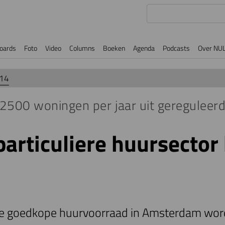
oards
Foto
Video
Columns
Boeken
Agenda
Podcasts
Over NU
014
 2500 woningen per jaar uit gereguleerd
articuliere huursector
de goedkope huurvoorraad in Amsterdam wordt