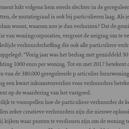
ement lukt volgens hem steeds slechter in de gereguleer
tten, de mutatiegraad is ook bij particulieren laag. Als
rdam woont, waarom zou je dan verhuizen? Dat de gem
 die van woningcorporaties, vergroot de neiging om te ve
ledijde verhuurderheffing die ook alle particuliere ver
opgelegd: “Vorig jaar was het bedrag met gemiddeld 30
chting 1000 euro per woning. Tot en met 2017 betekent 
en van de 380.000 gereguleerde p articulier huurwoning
ing een kwart inkomstenverlies voor verhuurders beteke
cent op de waardering van het vastgoed.
ilijk te voorspellen hoe de particuliere verhuurder de
ullen zeker creatieve verhuurders zijn die nieuwe oplos
ij kijken waar punten te verdienen zijn om de woning te