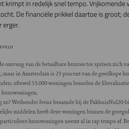
t krimpt in redelijk snel tempo. Vrijkomend
kocht. De financiële prikkel daartoe is groot; 
 erger.
NEVELD
 de omvang van de betaalbare huursector spitsen zich va
t, maar in Amsterdam is 23 procent van de goedkope h
anden: oftewel 53.000 woningen beneden de liberalisatie
e huurwoningen.
nog zo? Wethouder Ivens beaamde bij de PakhuisNul20-
welijks middelen heeft deze woningen binnen de geregul
articuliere huurwoningen neemt al in rap tempo af. B