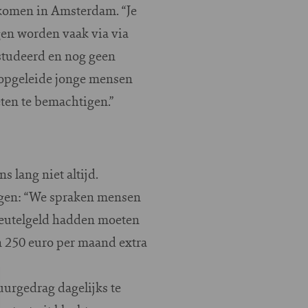
 komen in Amsterdam. “Je
en worden vaak via via
estudeerd en nog geen
gopgeleide jonge mensen
eten te bemachtigen.”
 lang niet altijd.
egen: “We spraken mensen
leutelgeld hadden moeten
en 250 euro per maand extra
uurgedrag dagelijks te