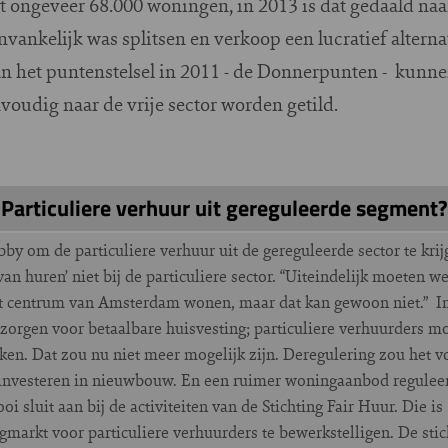
 ongeveer 68.000 woningen, in 2013 is dat gedaald naa
nvankelijk was splitsen en verkoop een lucratief alterna
an het puntenstelsel in 2011 - de Donnerpunten - kunn
oudig naar de vrije sector worden getild.
Particuliere verhuur uit gereguleerde segment?
by om de particuliere verhuur uit de gereguleerde sector te kri
an huren’ niet bij de particuliere sector. “Uiteindelijk moeten w
t centrum van Amsterdam wonen, maar dat kan gewoon niet.” In 
 zorgen voor betaalbare huisvesting; particuliere verhuurders mo
en. Dat zou nu niet meer mogelijk zijn. Deregulering zou het vo
investeren in nieuwbouw. En een ruimer woningaanbod reguleert
i sluit aan bij de activiteiten van de Stichting Fair Huur. Die i
markt voor particuliere verhuurders te bewerkstelligen. De stich