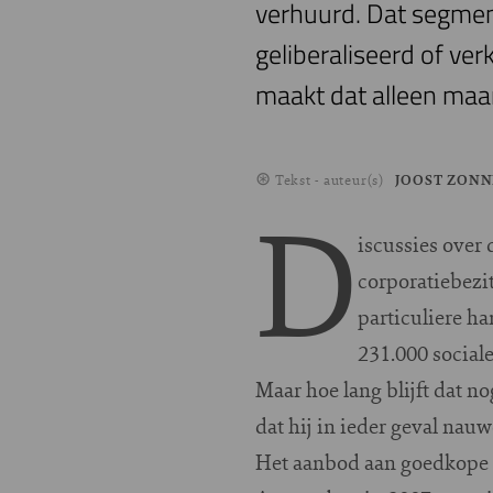
verhuurd. Dat segmen
geliberaliseerd of ver
maakt dat alleen maar
Tekst - auteur(s)
JOOST ZON
D
iscussies over
corporatiebezi
particuliere h
231.000 social
Maar hoe lang blijft dat 
dat hij in ieder geval nau
Het aanbod aan goedkope p