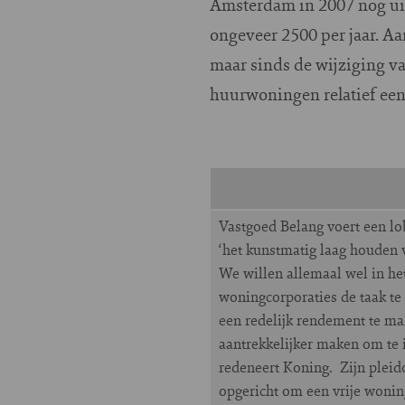
Amsterdam in 2007 nog uit
ongeveer 2500 per jaar. Aa
maar sinds de wijziging v
huurwoningen relatief eenv
Vastgoed Belang voert een lob
‘het kunstmatig laag houden v
We willen allemaal wel in he
woningcorporaties de taak te
een redelijk rendement te mak
aantrekkelijker maken om te 
redeneert Koning. Zijn pleidoo
opgericht om een vrije woning