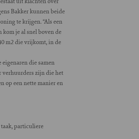
staat uit klachten over
lgens Bakker kunnen beide
ning te krijgen. “Als een
 kom je al snel boven de
40 m2 die vrijkomt, in de
e eigenaren die samen
 verhuurders zijn die het
en op een nette manier en
aak, particuliere