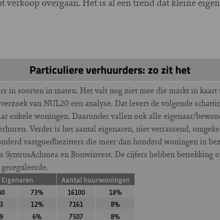
tot verkoop overgaan. Het is al een trend dat kleine eig
Particuliere verhuurders: zo zit het
ers in soorten in maten. Het valt nog niet mee die markt in kaar
erzoek van NUL20 een analyse. Dat levert de volgende schattin
ar enkele woningen. Daaronder vallen ook alle eigenaar/bewone
rhuren. Verder is het aantal eigenaren, niet verrassend, omge
honderd vastgoedbezitters die meer dan honderd woningen in bezi
ls SyntrusAchmea en Bouwinvest. De cijfers hebben betrekking op
 gereguleerde.