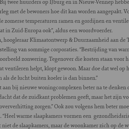
Bij twee huurders op IJburg en in Nieuw-Vennep heb
overleg met de bewoners hoe dit kan worden aangepakt. 
de zomerse temperaturen ramen en gordijnen en ventilee
dat in Zuid-Europa ook”, aldus een woordvoerder.
 hoogleraar Klimaatontwerp & Duurzaamheid aan de TU 
telling van sommige corporaties. “Bestrijding van war
jvoorbeeld zonwering. Tegenover die kosten staan voor 
at ventileren helpt, klopt gewoon. Maar doe dat wel op 
 als de lucht buiten koeler is dan binnen.”
dt aan bij nieuwe woningcomplexen beter na te denken o
acht dat de zuidkant problemen geeft, maar het zijn vo
 oververhitting zorgen.” Ook zou volgens hem beter m
. “Heel warme slaapkamers vormen een gezondheidsrisi
t niet de slaapkamers, maar de woonkamer zich op de w