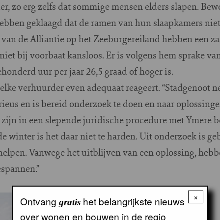
, zo erg zelfs dat sommige mensen elders slapen. Bew
hebben geklaagd dat de ramen van hun slaapkamers nie
an de Alliantie op het Zeeburgereiland hebben een z
iet bij voorbaat kansloos. Er is volgens hem sprake van
onderd uur per jaar 26,5 graad of hoger is.
t elke verhuurder even adequaat reageert. “Stadgenoot n
rieus en is bereid onderzoek te doen en naar oplossing
zijn in een slepende juridische procedure met Ymere bel
de winter is het daar niet te harden. Uit onderzoek is g
helpen. Vanwege het uitblijven van een oplossing, heb
spannen.”
×
Ontvang
het belangrijkste nieuws
gratis
over wonen en bouwen in de regio