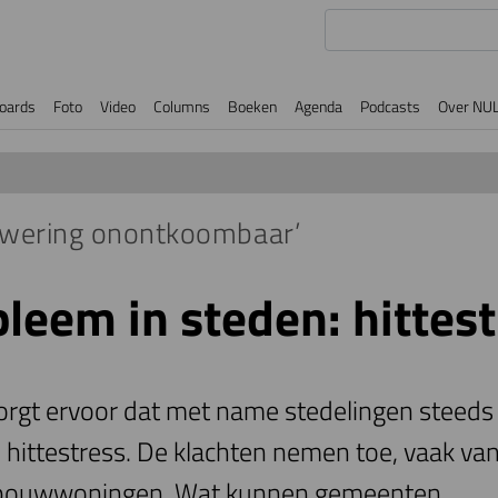
oards
Foto
Video
Columns
Boeken
Agenda
Podcasts
Over NU
nwering onontkoombaar’
leem in steden: hittest
orgt ervoor dat met name stedelingen steeds
 hittestress. De klachten nemen toe, vaak va
bouwwoningen. Wat kunnen gemeenten,