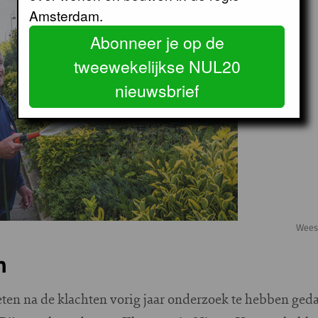
Amsterdam.
Abonneer je op de
tweewekelijkse NUL20
nieuwsbrief
Weesp
n
en na de klachten vorig jaar onderzoek te hebben gedaa