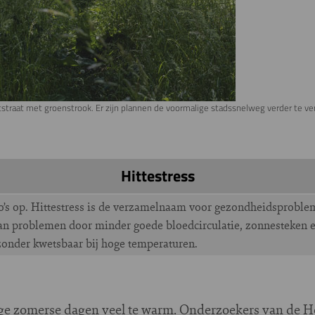
straat met groenstrook. Er zijn plannen de voormalige stadssnelweg verder te ve
Hittestress
co’s op. Hittestress is de verzamelnaam voor gezondheidsprobl
aan problemen door minder goede bloedcirculatie, zonnesteken 
jzonder kwetsbaar bij hoge temperaturen.
mige zomerse dagen veel te warm. Onderzoekers van de