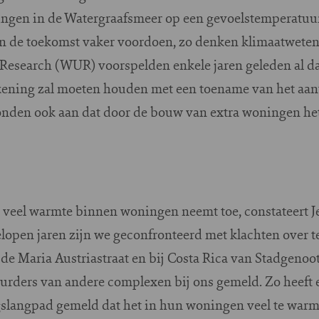
ingen in de Watergraafsmeer op een gevoelstemperatuur
 in de toekomst vaker voordoen, zo denken klimaatwet
esearch (WUR) voorspelden enkele jaren geleden al dat
ening zal moeten houden met een toename van het aant
toonden ook aan dat door de bouw van extra woningen het 
e veel warmte binnen woningen neemt toe, constateert J
open jaren zijn we geconfronteerd met klachten over t
 Maria Austriastraat en bij Costa Rica van Stadgenoot.
rders van andere complexen bij ons gemeld. Zo heeft 
gslangpad gemeld dat het in hun woningen veel te warm 