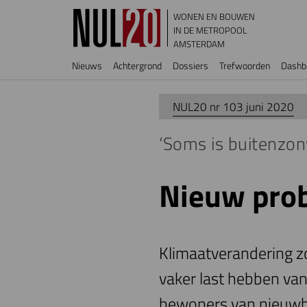
Overslaan en naar de inhoud gaan
WONEN EN BOUWEN
IN DE METROPOOL
AMSTERDAM
Hoofdnavigatie
Nieuws
Achtergrond
Dossiers
Trefwoorden
Dashb
NUL20 nr 103 juni 2020
‘Soms is buitenzo
Nieuw prob
Klimaatverandering z
vaker last hebben van
bewoners van nieuw