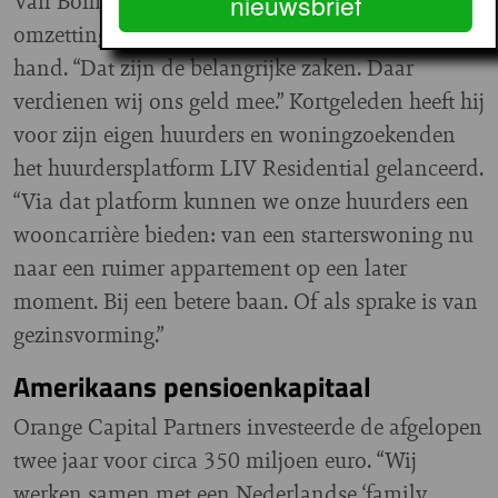
Van Bommel houdt commerciële zaken als de
nieuwsbrief
omzetting van panden en de verhuur in eigen
hand. “Dat zijn de belangrijke zaken. Daar
verdienen wij ons geld mee.” Kortgeleden heeft hij
voor zijn eigen huurders en woningzoekenden
het huurdersplatform LIV Residential gelanceerd.
“Via dat platform kunnen we onze huurders een
wooncarrière bieden: van een starterswoning nu
naar een ruimer appartement op een later
moment. Bij een betere baan. Of als sprake is van
gezinsvorming.”
Amerikaans pensioenkapitaal
Orange Capital Partners investeerde de afgelopen
twee jaar voor circa 350 miljoen euro. “Wij
werken samen met een Nederlandse ‘family