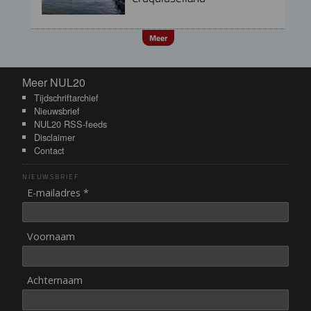
Meer
Meer NUL20
Meer NUL20
Tijdschriftarchief
Nieuwsbrief
NUL20 RSS-feeds
Disclaimer
Contact
NIEUWSBRIEF
E-mailadres *
Voornaam
Achternaam