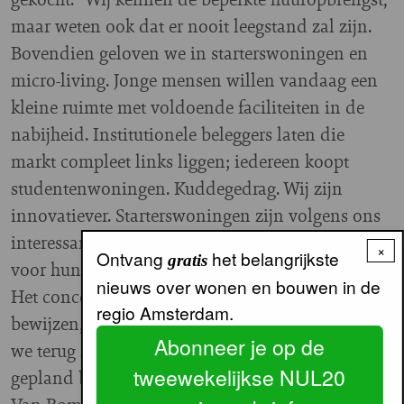
maar weten ook dat er nooit leegstand zal zijn.
Bovendien geloven we in starterswoningen en
micro-living. Jonge mensen willen vandaag een
kleine ruimte met voldoende faciliteiten in de
nabijheid. Institutionele beleggers laten die
markt compleet links liggen; iedereen koopt
studentenwoningen. Kuddegedrag. Wij zijn
innovatiever. Starterswoningen zijn volgens ons
interessanter. Die bewoners hebben meer zorg
×
Ontvang
het belangrijkste
gratis
voor hun woning en blijven ook langer zitten.
nieuws over wonen en bouwen in de
Het concept van Change= moet zich nog
regio Amsterdam.
bewijzen, dat is een zeker risico. Maar dat zien
Abonneer je op de
we terug in de aankoopprijs.” De oplevering is
tweewekelijkse NUL20
gepland begin 2017.