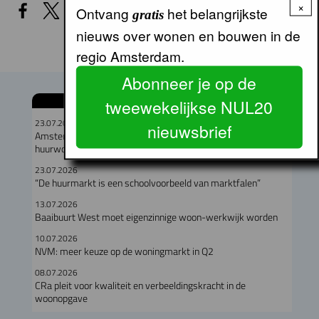
×
Ontvang
het belangrijkste
gratis
nieuws over wonen en bouwen in de
regio Amsterdam.
Abonneer je op de
tweewekelijkse NUL20
GERELATEERDE ARTIKELEN
23.07.2026
nieuwsbrief
Amsterdam verloor in een jaar meer dan duizend particuliere
huurwoningen
23.07.2026
“De huurmarkt is een schoolvoorbeeld van marktfalen”
13.07.2026
Baaibuurt West moet eigenzinnige woon-werkwijk worden
10.07.2026
NVM: meer keuze op de woningmarkt in Q2
08.07.2026
CRa pleit voor kwaliteit en verbeeldingskracht in de
woonopgave