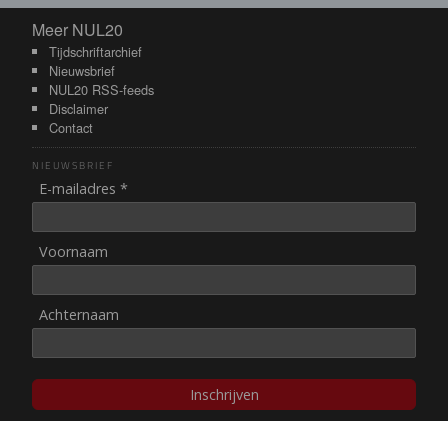
Meer NUL20
Meer NUL20
Tijdschriftarchief
Nieuwsbrief
NUL20 RSS-feeds
Disclaimer
Contact
NIEUWSBRIEF
E-mailadres *
Voornaam
Achternaam
Inschrijven
© NUL20, 2002-heden,
auteursrechten/disclaimer