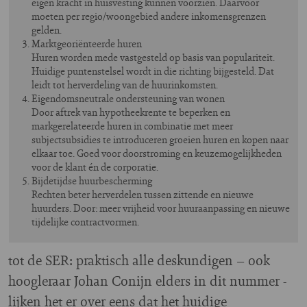
eigen kracht in huisvesting kunnen voorzien. Daarvoor
moeten per regio/woongebied andere inkomensgrenzen
gelden.
Marktgeoriënteerde huren
Huren worden mede vastgesteld op basis van populariteit.
Huidige puntenstelsel wordt in die richting bijgesteld. Dat
leidt tot herverdeling van de huurinkomsten.
Eigendomsneutrale ondersteuning van wonen
Door aftrek van hypotheekrente te beperken en
markgerelateerde huren in combinatie met meer
subjectsubsidies te introduceren groeien huren en kopen naar
elkaar toe. Goed voor doorstroming en keuzemogelijkheden
voor de klant én de corporatie.
Bijdetijdse huurbescherming
Rechten beter herverdelen tussen zittende en nieuwe
huurders. Door: meer vrijheid voor huuraanpassing en nieuwe
tijdelijke contractvormen.
tot de SER: praktisch alle deskundigen – ook
hoogleraar Johan Conijn elders in dit nummer -
lijken het er over eens dat het huidige