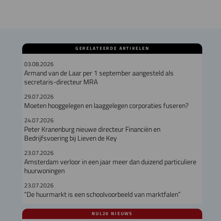
GERELATEERDE ARTIKELEN
03.08.2026
Armand van de Laar per 1 september aangesteld als
secretaris-directeur MRA
29.07.2026
Moeten hooggelegen en laaggelegen corporaties fuseren?
24.07.2026
Peter Kranenburg nieuwe directeur Financiën en
Bedrijfsvoering bij Lieven de Key
23.07.2026
Amsterdam verloor in een jaar meer dan duizend particuliere
huurwoningen
23.07.2026
“De huurmarkt is een schoolvoorbeeld van marktfalen”
NUL20 NIEUWS