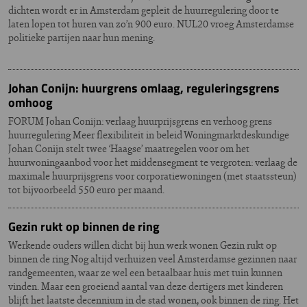
dichten wordt er in Amsterdam gepleit de huurregulering door te
laten lopen tot huren van zo’n 900 euro. NUL20 vroeg Amsterdamse
politieke partijen naar hun mening.
Johan Conijn: huurgrens omlaag, reguleringsgrens
omhoog
FORUM Johan Conijn: verlaag huurprijsgrens en verhoog grens
huurregulering Meer flexibiliteit in beleid Woningmarktdeskundige
Johan Conijn stelt twee ‘Haagse’ maatregelen voor om het
huurwoningaanbod voor het middensegment te vergroten: verlaag de
maximale huurprijsgrens voor corporatiewoningen (met staatssteun)
tot bijvoorbeeld 550 euro per maand.
Gezin rukt op binnen de ring
Werkende ouders willen dicht bij hun werk wonen Gezin rukt op
binnen de ring Nog altijd verhuizen veel Amsterdamse gezinnen naar
randgemeenten, waar ze wel een betaalbaar huis met tuin kunnen
vinden. Maar een groeiend aantal van deze dertigers met kinderen
blijft het laatste decennium in de stad wonen, ook binnen de ring. Het