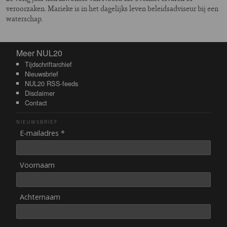
veroorzaken. Marieke is in het dagelijks leven beleidsadviseur bij een
waterschap.
Meer NUL20
Meer NUL20
Tijdschriftarchief
Nieuwsbrief
NUL20 RSS-feeds
Disclaimer
Contact
NIEUWSBRIEF
E-mailadres *
Voornaam
Achternaam