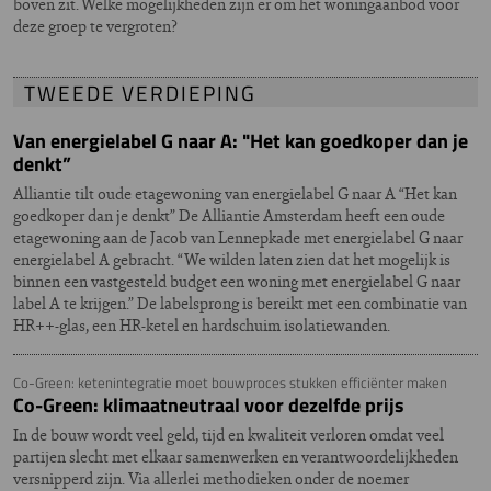
boven zit. Welke mogelijkheden zijn er om het woningaanbod voor
deze groep te vergroten?
TWEEDE VERDIEPING
Van energielabel G naar A: "Het kan goedkoper dan je
denkt”
Alliantie tilt oude etagewoning van energielabel G naar A “Het kan
goedkoper dan je denkt” De Alliantie Amsterdam heeft een oude
etagewoning aan de Jacob van Lennepkade met energielabel G naar
energielabel A gebracht. “We wilden laten zien dat het mogelijk is
binnen een vastgesteld budget een woning met energielabel G naar
label A te krijgen.” De labelsprong is bereikt met een combinatie van
HR++-glas, een HR-ketel en hardschuim isolatiewanden.
Co-Green: ketenintegratie moet bouwproces stukken efficiënter maken
Co-Green: klimaatneutraal voor dezelfde prijs
In de bouw wordt veel geld, tijd en kwaliteit verloren omdat veel
partijen slecht met elkaar samenwerken en verantwoordelijkheden
versnipperd zijn. Via allerlei methodieken onder de noemer