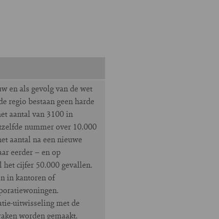
w en als gevolg van de wet
 de regio bestaan geen harde
t aantal van 3100 in
hetzelfde nummer over 10.000
 het aantal na een nieuwe
aar eerder – en op
 het cijfer 50.000 gevallen.
n in kantoren of
rporatiewoningen.
tie-uitwisseling met de
praken worden gemaakt.