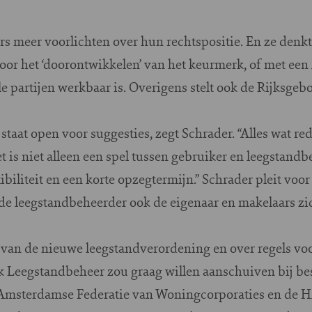
s meer voorlichten over hun rechtspositie. En ze denkt
 door het ‘doorontwikkelen’ van het keurmerk, of met e
lle partijen werkbaar is. Overigens stelt ook de Rijksge
aat open voor suggesties, zegt Schrader. “Alles wat rede
t is niet alleen een spel tussen gebruiker en leegstandb
ibiliteit en een korte opzegtermijn.” Schrader pleit voo
 de leegstandbeheerder ook de eigenaar en makelaars z
g van de nieuwe leegstandverordening en over regels vo
rk Leegstandbeheer zou graag willen aanschuiven bij b
 Amsterdamse Federatie van Woningcorporaties en de HA