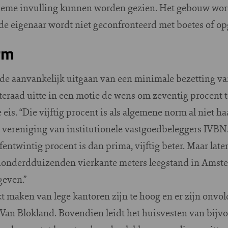
ieme invulling kunnen worden gezien. Het gebouw wordt 
e eigenaar wordt niet geconfronteerd met boetes of o
rm
de aanvankelijk uitgaan van een minimale bezetting van
eraad uitte in een motie de wens om zeventig procent t
is. “Die vijftig procent is als algemene norm al niet haa
 vereniging van institutionele vastgoedbeleggers IVBN.
entwintig procent is dan prima, vijftig beter. Maar laten
 honderdduizenden vierkante meters leegstand in Amste
geven.”
t maken van lege kantoren zijn te hoog en er zijn onvo
t Van Blokland. Bovendien leidt het huisvesten van bij