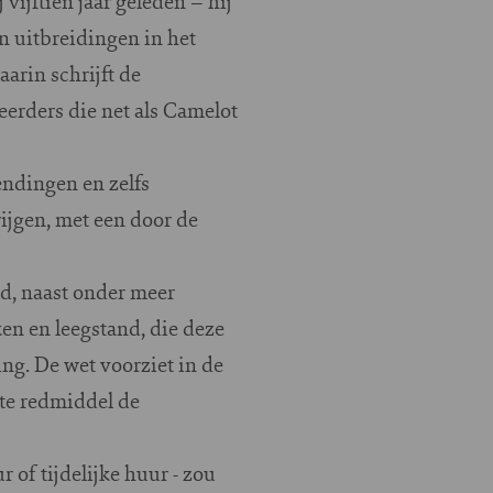
 vijftien jaar geleden – hij
n uitbreidingen in het
arin schrijft de
erders die net als Camelot
endingen en zelfs
rijgen, met een door de
d, naast onder meer
en en leegstand, die deze
ng. De wet voorziet in de
tste redmiddel de
of tijdelijke huur - zou