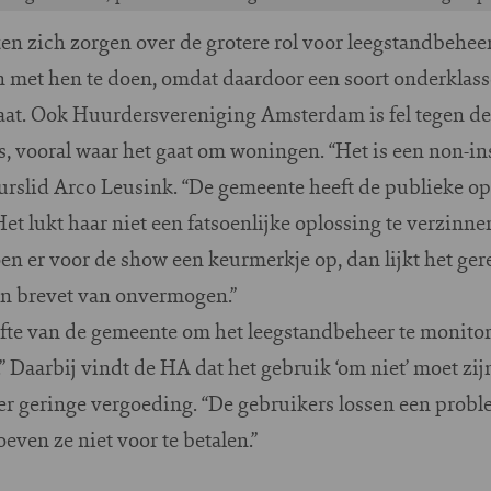
n zich zorgen over de grotere rol voor leegstandbehe
 met hen te doen, omdat daardoor een soort onderklas
staat. Ook Huurdersvereniging Amsterdam is fel tegen d
, vooral waar het gaat om woningen. “Het is een non-in
urslid Arco Leusink. “De gemeente heeft de publieke op
t lukt haar niet een fatsoenlijke oplossing te verzinnen
oen er voor de show een keurmerkje op, dan lijkt het g
een brevet van onvermogen.”
ofte van de gemeente om het leegstandbeheer te monito
” Daarbij vindt de HA dat het gebruik ‘om niet’ moet zijn,
eer geringe vergoeding. “De gebruikers lossen een probl
even ze niet voor te betalen.”