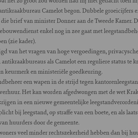
Dat het zo groot zou worden had hij niet gedacht toen hij
 antikraakbureau Camelot begon. Dubbele groeicijfers e
 die brief van minister Donner aan de Tweede Kamer. Da
bouwendienst enkel nog in zee gaat met leegstandbehe
n (zie kader).
digd van het vragen van hoge vergoedingen, privacysch
n antikraakbureaus als Camelot een reguliere status te k
pen keurmerk en ministeriële goedkeuring.
ndbeheer een wapen in de strijd tegen kantorenleegstan
ke verhuur. Het kan worden afgedwongen met de wet Krak
krijgen in een nieuwe gemeentelijke leegstandverordeni
icht bij leegstand, op straffe van een boete, en als laa
van huurders door de gemeente.
oners veel minder rechtszekerheid hebben dan bij huur 