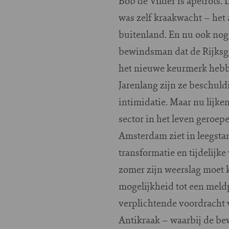
Bob de Vilder is apetrots. 
was zelf kraakwacht – het
buitenland. En nu ook nog
bewindsman dat de Rijksge
het nieuwe keurmerk hebbe
Jarenlang zijn ze beschul
intimidatie. Maar nu lijke
sector in het leven geroe
Amsterdam ziet in leegsta
transformatie en tijdelij
zomer zijn weerslag moet 
mogelijkheid tot een meldpl
verplichtende voordracht 
Antikraak – waarbij de bew