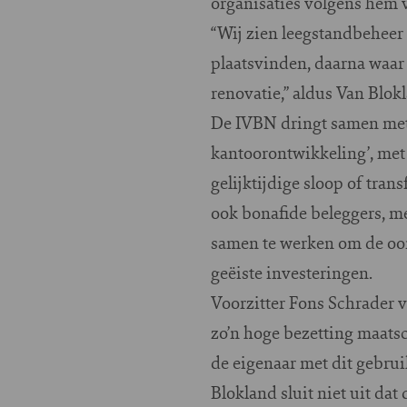
organisaties volgens hem v
“Wij zien leegstandbeheer 
plaatsvinden, daarna waar m
renovatie,” aldus Van Blok
De IVBN dringt samen met
kantoorontwikkeling’, met
gelijktijdige sloop of tra
ook bonafide beleggers, me
samen te werken om de oor
geëiste investeringen.
Voorzitter Fons Schrader 
zo’n hoge bezetting maatsc
de eigenaar met dit gebruik
Blokland sluit niet uit da