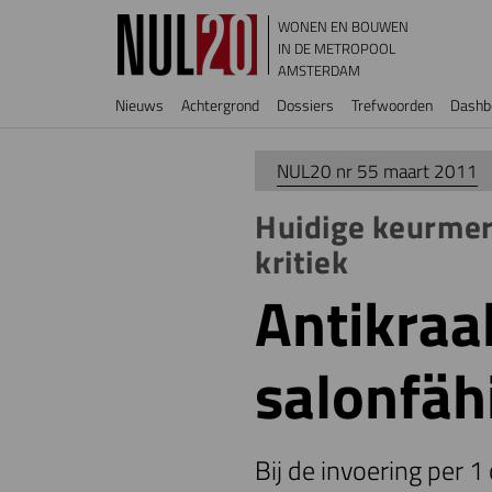
Overslaan en naar de inhoud gaan
WONEN EN BOUWEN
IN DE METROPOOL
AMSTERDAM
Hoofdnavigatie
Nieuws
Achtergrond
Dossiers
Trefwoorden
Dashb
NUL20 nr 55 maart 2011
Huidige keurmer
kritiek
Antikra
salonfäh
Bij de invoering per 